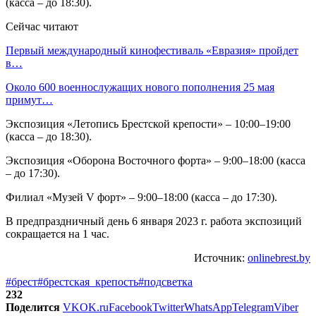
(касса – до 18:30).
Сейчас читают
Первый международный кинофестиваль «Евразия» пройдет
в…
Около 600 военнослужащих нового пополнения 25 мая
примут…
Экспозиция «Летопись Брестской крепости» – 10:00–19:00
(касса – до 18:30).
Экспозиция «Оборона Восточного форта» – 9:00–18:00 (касса
– до 17:30).
Филиал «Музей V форт» – 9:00–18:00 (касса – до 17:30).
В предпраздничный день 6 января 2023 г. работа экспозиций
сокращается на 1 час.
Источник:
onlinebrest.by
#брест
#брестская_крепость
#подсветка
232
Поделится
VK
OK.ru
Facebook
Twitter
WhatsApp
Telegram
Viber