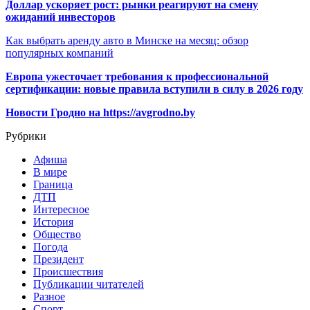
Доллар ускоряет рост: рынки реагируют на смену
ожиданий инвесторов
Как выбрать аренду авто в Минске на месяц: обзор
популярных компаний
Европа ужесточает требования к профессиональной
сертификации: новые правила вступили в силу в 2026 году
Новости Гродно на https://avgrodno.by
Рубрики
Афиша
В мире
Граница
ДТП
Интересное
История
Общество
Погода
Президент
Происшествия
Публикации читателей
Разное
Спорт