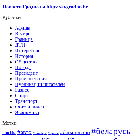
Новости Гродно на https://avgrodno.by
Рубрики
Афиша
В мире
Граница
ДТП
Интересное
История
Общество
Погода
Президент
Происшествия
Публикации читателей
Разное
Спорт
Транспорт
Фото и видео
Экономика
Метки
#беларусь
#авто
#барановичи
#tochka
#автобус
#армия