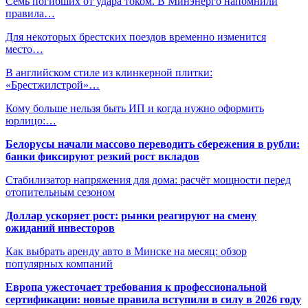
Семь погибших от удара током. В Минэнерго напомнили
правила…
Для некоторых брестских поездов временно изменится
место…
В английском стиле из клинкерной плитки:
«Брестжилстрой»…
Кому больше нельзя быть ИП и когда нужно оформить
юрлицо:…
Белорусы начали массово переводить сбережения в рубли:
банки фиксируют резкий рост вкладов
Стабилизатор напряжения для дома: расчёт мощности перед
отопительным сезоном
Доллар ускоряет рост: рынки реагируют на смену
ожиданий инвесторов
Как выбрать аренду авто в Минске на месяц: обзор
популярных компаний
Европа ужесточает требования к профессиональной
сертификации: новые правила вступили в силу в 2026 году