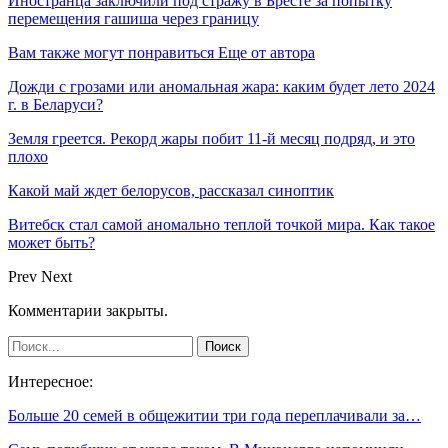
Иностранца заключили под стражу в Бресте за попытку
перемещения гашиша через границу
Вам также могут понравиться
Еще от автора
Дожди с грозами или аномальная жара: каким будет лето 2024
г. в Беларуси?
Земля греется. Рекорд жары побит 11-й месяц подряд, и это
плохо
Какой май ждет белорусов, рассказал синоптик
Витебск стал самой аномально теплой точкой мира. Как такое
может быть?
Prev
Next
Комментарии закрыты.
Интересное:
Больше 20 семей в общежитии три года переплачивали за…