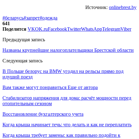
Источник:
onlinebrest.by
#беларусь
#запрет
#одежда
641
Поделится
VK
OK.ru
Facebook
Twitter
WhatsApp
Telegram
Viber
Предыдущая запись
Названы крупнейшие налогоплательщики Брестской области
Следующая запись
В Польше белорус на BMW угодил на рельсы прямо под
идущий поезд
Вам также могут понравиться
Еще от автора
Стабилизатор напряжения для дома: расчёт мощности перед
отопительным сезоном
Восстановление бухгалтерского учета
Когда крыша начинает течь: что делать и как не переплатить
Когда крыша требует замены: как правильно подойти к