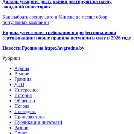
Доллар ускоряет рост: рынки реагируют на смену
ожиданий инвесторов
Как выбрать аренду авто в Минске на месяц: обзор
популярных компаний
Европа ужесточает требования к профессиональной
сертификации: новые правила вступили в силу в 2026 году
Новости Гродно на https://avgrodno.by
Рубрики
Афиша
В мире
Граница
ДТП
Интересное
История
Общество
Погода
Президент
Происшествия
Публикации читателей
Разное
Спорт