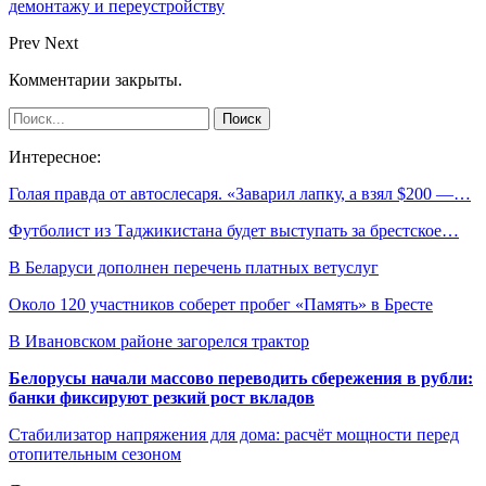
демонтажу и переустройству
Prev
Next
Комментарии закрыты.
Интересное:
Голая правда от автослесаря. «Заварил лапку, а взял $200 —…
Футболист из Таджикистана будет выступать за брестское…
В Беларуси дополнен перечень платных ветуслуг
Около 120 участников соберет пробег «Память» в Бресте
В Ивановском районе загорелся трактор
Белорусы начали массово переводить сбережения в рубли:
банки фиксируют резкий рост вкладов
Стабилизатор напряжения для дома: расчёт мощности перед
отопительным сезоном