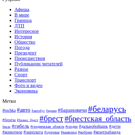
Афиша
В мире
Граница
ДТП
Интересное
История
Общество
Погода
Президент
Происшествия
Публикации читателей
Разное
Спорт
Транспорт
Фото и видео
Экономика
Метки
#беларусь
#авто
#барановичи
#tochka
#автобус
#армия
#брест
#брестская_область
#берёза
#бизнес_брест
#гибель
#дети
#дальнобойщик
#гродно
#вело
#гродненская_область
#зарплата
#животное
#контрабанда
#каменец
#кобрин
#здоровье