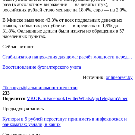
раза (в абсолютном выражении — на девять штук),
российских рублей стало меньше на 18,4%, евро — на 2,0%.
В Минске выявлено 43,3% от всех поддельных денежных
знаков, в областях республики — в пределах от 1,9% до
31,8%. Фальшивые деньги были изъяты из обращения в 57
населенных пунктах.
Сейчас читают
Стабилизатор напряжения для дома: расчёт мощности перед…
Восстановление бухгалтерского учета
Источник:
onlinebrest.by
#беларусь
#фальшивомонетничество
233
Поделится
VK
OK.ru
Facebook
Twitter
WhatsApp
Telegram
Viber
Предыдущая запись
Купюры в 5 рублей перестанут принимать в инфокиосках и
банкоматах: узнали, в каких
Следующая запись