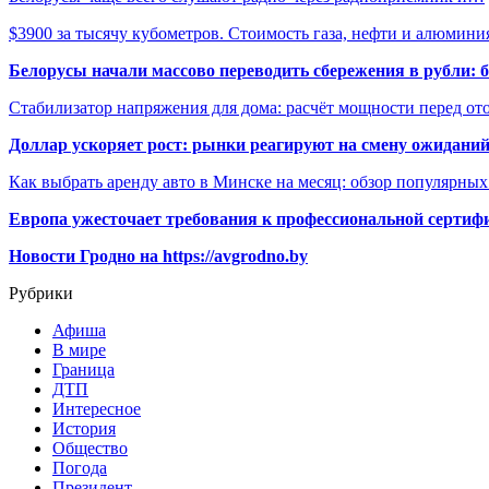
$3900 за тысячу кубометров. Стоимость газа, нефти и алюмин
Белорусы начали массово переводить сбережения в рубли: 
Стабилизатор напряжения для дома: расчёт мощности перед о
Доллар ускоряет рост: рынки реагируют на смену ожиданий
Как выбрать аренду авто в Минске на месяц: обзор популярны
Европа ужесточает требования к профессиональной сертифи
Новости Гродно на https://avgrodno.by
Рубрики
Афиша
В мире
Граница
ДТП
Интересное
История
Общество
Погода
Президент