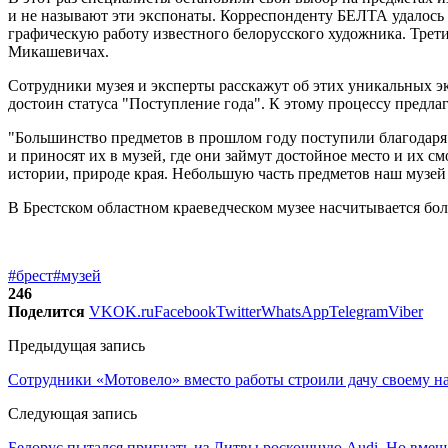
и не называют эти экспонаты. Корреспонденту БЕЛТА удалось у
графическую работу известного белорусского художника. Третий
Микашевичах.
Сотрудники музея и эксперты расскажут об этих уникальных экс
достоин статуса "Поступление года". К этому процессу предлаг
"Большинство предметов в прошлом году поступили благодаря
и приносят их в музей, где они займут достойное место и их с
истории, природе края. Небольшую часть предметов наш музей 
В Брестском областном краеведческом музее насчитывается бол
#брест
#музей
246
Поделится
VK
OK.ru
Facebook
Twitter
WhatsApp
Telegram
Viber
Предыдущая запись
Сотрудники «Мотовело» вместо работы строили дачу своему нач
Следующая запись
Белорус пытался пригнать из Литвы роскошную Audi. Но вмеш