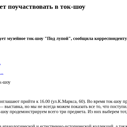
ет поучаствовать в ток-шоу
зует музейное ток-шоу "Под лупой", сообщила корреспондент
…
т…
приглашают прийти к 16.00 (ул.К.Маркса, 60). Во время ток-шоу
выставка, но мы не всегда можем показать все то, что поступ
шоу продемонстрируем всего три предмета. Из них выберем тот,
з археологической и естественно-исторической коллекций, а та