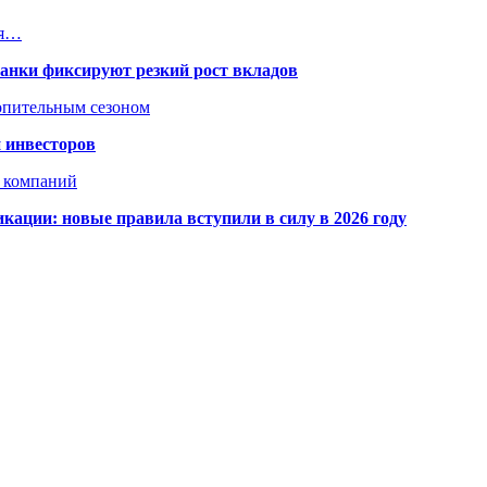
ия…
банки фиксируют резкий рост вкладов
топительным сезоном
 инвесторов
х компаний
кации: новые правила вступили в силу в 2026 году