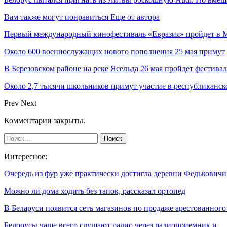
Вам также могут понравиться
Еще от автора
Первый международный кинофестиваль «Евразия» пройдет в Мо
Около 600 военнослужащих нового пополнения 25 мая примут 
В Березовском районе на реке Ясельда 26 мая пройдет фестива
Около 2,7 тысячи школьников примут участие в республиканс
Prev
Next
Комментарии закрыты.
Интересное:
Очередь из фур уже практически достигла деревни Федькович
Можно ли дома ходить без тапок, рассказал ортопед
В Беларуси появится сеть магазинов по продаже арестованног
Белорусы чаще всего слушают радио через радиоприемник и…