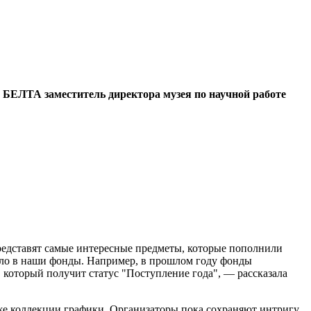
у БЕЛТА заместитель директора музея по научной работе
 представят самые интересные предметы, которые пополнили
ило в наши фонды. Например, в прошлом году фонды
 который получит статус "Поступление года", — рассказала
кже коллекции графики. Организаторы пока сохраняют интригу