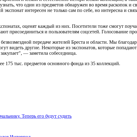
знать, что один из предметов обнаружен во время раскопок и св
 экспонат интересен не только сам по себе, но интересна и связ
понатах, оценят каждый из них. Посетители тоже смогут поучаст
ают присоединиться и пользователям соцсетей. Голосование продл
 безвозмездной передаче жителей Бреста и области. Мы благод
могут видеть другие. Некоторые из экспонатов, которые попадаю
закупает", — заметила собеседница.
ее 175 тыс. предметов основного фонда из 35 коллекций.
альнику. Теперь его будут судить
ался Интерпол