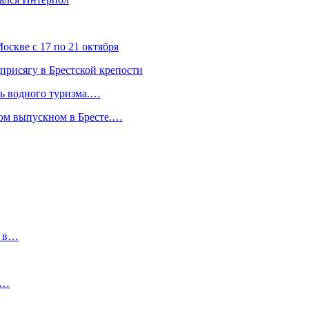
скве с 17 по 21 октября
присягу в Брестской крепости
ль водного туризма.…
ком выпускном в Бресте.…
и в…
о…