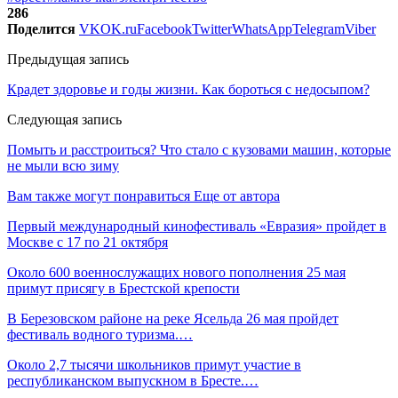
286
Поделится
VK
OK.ru
Facebook
Twitter
WhatsApp
Telegram
Viber
Предыдущая запись
Крадет здоровье и годы жизни. Как бороться с недосыпом?
Следующая запись
Помыть и расстроиться? Что стало с кузовами машин, которые
не мыли всю зиму
Вам также могут понравиться
Еще от автора
Первый международный кинофестиваль «Евразия» пройдет в
Москве с 17 по 21 октября
Около 600 военнослужащих нового пополнения 25 мая
примут присягу в Брестской крепости
В Березовском районе на реке Ясельда 26 мая пройдет
фестиваль водного туризма.…
Около 2,7 тысячи школьников примут участие в
республиканском выпускном в Бресте.…