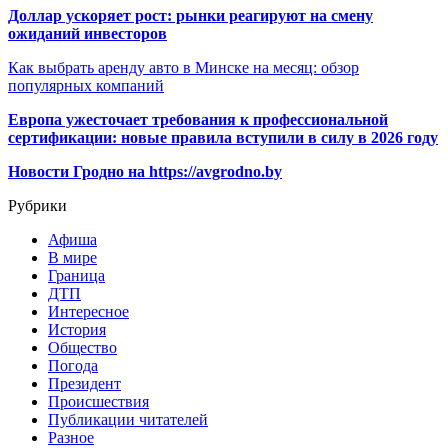
Доллар ускоряет рост: рынки реагируют на смену
ожиданий инвесторов
Как выбрать аренду авто в Минске на месяц: обзор
популярных компаний
Европа ужесточает требования к профессиональной
сертификации: новые правила вступили в силу в 2026 году
Новости Гродно на https://avgrodno.by
Рубрики
Афиша
В мире
Граница
ДТП
Интересное
История
Общество
Погода
Президент
Происшествия
Публикации читателей
Разное