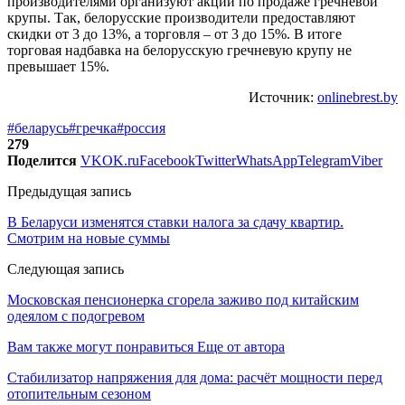
производителями организуют акции по продаже гречневой
крупы. Так, белорусские производители предоставляют
скидки от 3 до 13%, а торговля – от 3 до 15%. В итоге
торговая надбавка на белорусскую гречневую крупу не
превышает 15%.
Источник:
onlinebrest.by
#беларусь
#гречка
#россия
279
Поделится
VK
OK.ru
Facebook
Twitter
WhatsApp
Telegram
Viber
Предыдущая запись
В Беларуси изменятся ставки налога за сдачу квартир.
Смотрим на новые суммы
Следующая запись
Московская пенсионерка сгорела заживо под китайским
одеялом с подогревом
Вам также могут понравиться
Еще от автора
Стабилизатор напряжения для дома: расчёт мощности перед
отопительным сезоном