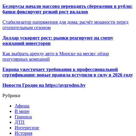
Белорусы начали массово переводить сбережения в рубли:
банки фиксируют резкий рост вкладов
Стабилизатор напряжения для дома: расчёт мощности перед
отопительным сезоном
Доллар ускоряет рост: рынки реагируют на смену
ожиданий инвесторов
Как выбрать аренду авто в Минске на месяц: обзор
популярных компаний
Европа ужесточает требования к профессиональной
сертификации: новые правила вступили в силу в 2026 году
Новости Гродно на https://avgrodno.by
Рубрики
Афиша
В мире
Граница
ДТП
Интересное
История