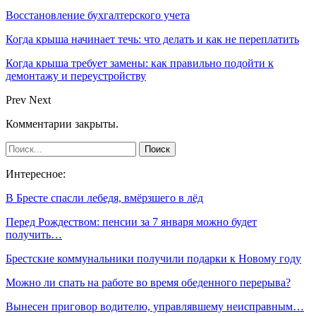
Восстановление бухгалтерского учета
Когда крыша начинает течь: что делать и как не переплатить
Когда крыша требует замены: как правильно подойти к
демонтажу и переустройству
Prev
Next
Комментарии закрыты.
Интересное:
В Бресте спасли лебедя, вмёрзшего в лёд
Перед Рождеством: пенсии за 7 января можно будет
получить…
Брестские коммунальники получили подарки к Новому году
Можно ли спать на работе во время обеденного перерыва?
Вынесен приговор водителю, управлявшему неисправным…