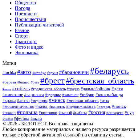
Общество
Погода
Президент
Происшествия
Публикации читателей
Разное
Спорт
Транспорт
Фото и видео
Экономика
Метки
#беларусь
#авто
#барановичи
#tochka
#автобус
#армия
#брест
#брестская_область
#берёза
#бизнес_брест
#гибель
#дети
#дальнобойщик
#гродно
#вело
#гродненская_область
#зарплата
#животное
#контрабанда
#каменец
#кобрин
#здоровье
#минск
#кража
#литва
#минская_область
#медицина
#мото
#мошенничество
#недвижимость
#пинск
#налог
#наркотик
#очередь
#польша
#россия
#работа
#суд
#пожар
#приговор
#пьяный
#сигарета
#футбол
#школа
#такси
© 2026 - БЕЛОТЕСТ. Все права защищены.
Любое копирование материалов с нашего ресурса разрешается
только с обратной активной ссылкой на страницу статьи.