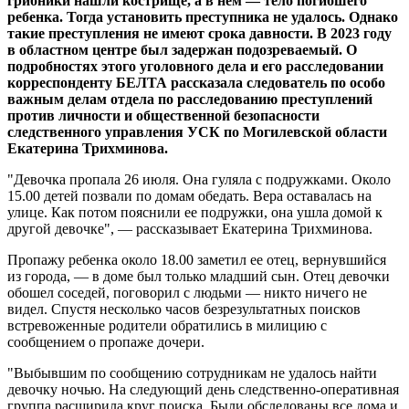
грибники нашли кострище, а в нем — тело погибшего
ребенка. Тогда установить преступника не удалось. Однако
такие преступления не имеют срока давности. В 2023 году
в областном центре был задержан подозреваемый. О
подробностях этого уголовного дела и его расследовании
корреспонденту БЕЛТА рассказала следователь по особо
важным делам отдела по расследованию преступлений
против личности и общественной безопасности
следственного управления УСК по Могилевской области
Екатерина Трихминова.
"Девочка пропала 26 июля. Она гуляла с подружками. Около
15.00 детей позвали по домам обедать. Вера оставалась на
улице. Как потом пояснили ее подружки, она ушла домой к
другой девочке", — рассказывает Екатерина Трихминова.
Пропажу ребенка около 18.00 заметил ее отец, вернувшийся
из города, — в доме был только младший сын. Отец девочки
обошел соседей, поговорил с людьми — никто ничего не
видел. Спустя несколько часов безрезультатных поисков
встревоженные родители обратились в милицию с
сообщением о пропаже дочери.
"Выбывшим по сообщению сотрудникам не удалось найти
девочку ночью. На следующий день следственно-оперативная
группа расширила круг поиска. Были обследованы все дома и