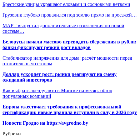
Брестские улицы украшают еловыми и сосновыми ветвями
Грузовик глубоко провалился под землю прямо на проезжей…
МАРТ выпустил дополнительные разъяснения по новой
системе…
Белорусы начали массово переводить сбережения в рубли:
банки фиксируют резкий рост вкладов
Стабилизатор напряжения для дома: расчёт мощности перед
отопительным сезоном
Доллар ускоряет рост: рынки реагируют на смену
ожиданий инвесторов
Как выбрать аренду авто в Минске на месяц: обзор
популярных компаний
Европа ужесточает требования к профессиональной
сертификации: новые правила вступили в силу в 2026 году
Новости Гродно на https://avgrodno.by
Рубрики