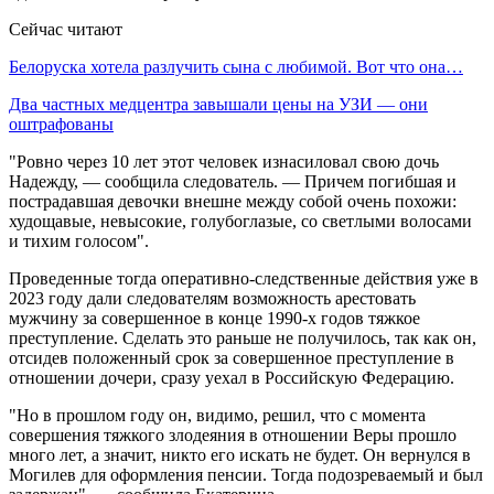
Сейчас читают
Белоруска хотела разлучить сына с любимой. Вот что она…
Два частных медцентра завышали цены на УЗИ — они
оштрафованы
"Ровно через 10 лет этот человек изнасиловал свою дочь
Надежду, — сообщила следователь. — Причем погибшая и
пострадавшая девочки внешне между собой очень похожи:
худощавые, невысокие, голубоглазые, со светлыми волосами
и тихим голосом".
Проведенные тогда оперативно-следственные действия уже в
2023 году дали следователям возможность арестовать
мужчину за совершенное в конце 1990-х годов тяжкое
преступление. Сделать это раньше не получилось, так как он,
отсидев положенный срок за совершенное преступление в
отношении дочери, сразу уехал в Российскую Федерацию.
"Но в прошлом году он, видимо, решил, что с момента
совершения тяжкого злодеяния в отношении Веры прошло
много лет, а значит, никто его искать не будет. Он вернулся в
Могилев для оформления пенсии. Тогда подозреваемый и был