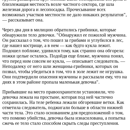
близлежащая местность возле частного сектора, где шла
железная дорога и лесопосадка. Прочесывание всех
возможных участков местности не дало никаких результатов",
— рассказывает она.
Через два дня в милицию обратились грибники, которые
обнаружили тело девочки. "Обнаружил ее пожилой мужчина.
Он рассказал о том, что пошел за грибами и углубился в лес,
где нашел кострище, а в нем — как будто кукла лежит.
Подошел поближе, удивился тому, как странно она обгорела:
ножки целые остались. Подойдя еще ближе, мужчина понял,
что перед ним совсем не кукла, — описывает следователь. —
Неподалеку от него шли женщины-грибники, которых он
позвал, чтобы убедиться в том, что в золе лежит не игрушка.
Они подтвердили опасения мужчины и рассказали ему, что на
днях в этом районе пропала маленькая девочка".
Прибывшие на место правоохранители установили, что
девочка лежала на простыне, которая под ней частично
сохранилась. На теле ребенка лежали обгоревшие ветки. Как
отметила следователь, поджигали больше в области нижней
части тела. Это стало основанием для предположений о том,
что помимо убийства, девочка была изнасилована, а попытка
сжечь ее тело стало способом скрыть следы преступления.