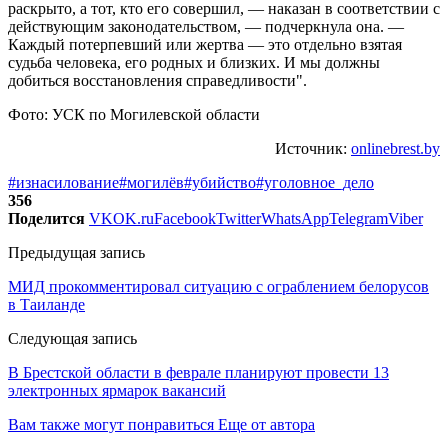
раскрыто, а тот, кто его совершил, — наказан в соответствии с
действующим законодательством, — подчеркнула она. —
Каждый потерпевший или жертва — это отдельно взятая
судьба человека, его родных и близких. И мы должны
добиться восстановления справедливости".
Фото: УСК по Могилевской области
Источник:
onlinebrest.by
#изнасилование
#могилёв
#убийство
#уголовное_дело
356
Поделится
VK
OK.ru
Facebook
Twitter
WhatsApp
Telegram
Viber
Предыдущая запись
МИД прокомментировал ситуацию с ограблением белорусов
в Таиланде
Следующая запись
В Брестской области в феврале планируют провести 13
электронных ярмарок вакансий
Вам также могут понравиться
Еще от автора