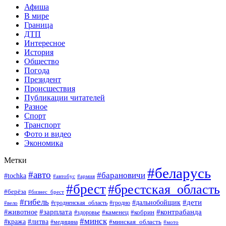
Афиша
В мире
Граница
ДТП
Интересное
История
Общество
Погода
Президент
Происшествия
Публикации читателей
Разное
Спорт
Транспорт
Фото и видео
Экономика
Метки
#беларусь
#авто
#барановичи
#tochka
#автобус
#армия
#брест
#брестская_область
#берёза
#бизнес_брест
#гибель
#дети
#дальнобойщик
#гродно
#вело
#гродненская_область
#зарплата
#животное
#контрабанда
#каменец
#кобрин
#здоровье
#минск
#кража
#литва
#минская_область
#медицина
#мото