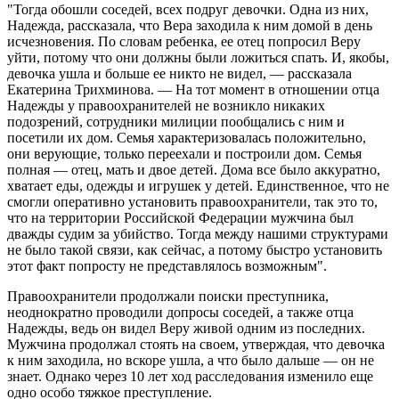
"Тогда обошли соседей, всех подруг девочки. Одна из них,
Надежда, рассказала, что Вера заходила к ним домой в день
исчезновения. По словам ребенка, ее отец попросил Веру
уйти, потому что они должны были ложиться спать. И, якобы,
девочка ушла и больше ее никто не видел, — рассказала
Екатерина Трихминова. — На тот момент в отношении отца
Надежды у правоохранителей не возникло никаких
подозрений, сотрудники милиции пообщались с ним и
посетили их дом. Семья характеризовалась положительно,
они верующие, только переехали и построили дом. Семья
полная — отец, мать и двое детей. Дома все было аккуратно,
хватает еды, одежды и игрушек у детей. Единственное, что не
смогли оперативно установить правоохранители, так это то,
что на территории Российской Федерации мужчина был
дважды судим за убийство. Тогда между нашими структурами
не было такой связи, как сейчас, а потому быстро установить
этот факт попросту не представлялось возможным".
Правоохранители продолжали поиски преступника,
неоднократно проводили допросы соседей, а также отца
Надежды, ведь он видел Веру живой одним из последних.
Мужчина продолжал стоять на своем, утверждая, что девочка
к ним заходила, но вскоре ушла, а что было дальше — он не
знает. Однако через 10 лет ход расследования изменило еще
одно особо тяжкое преступление.