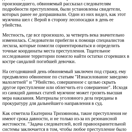
произошедшего, обвиняемый рассказал следователям
подробности преступления, были установлены свидетели,
которых ранее не допрашивали. Один из них видел, как этот
мужчина шел с Верой в сторону лесопосадки в день ее
убийства.
Местность, где все произошло, за четверть века значительно
изменилась. Следователи прибегли к помощи специалистов
лесхоза, которые помогли сориентироваться и определить
точные координаты места преступления. Тщательное
исследование территории помогло найти остатки сгоревших в
костре сандалий погибшей девочки.
На сегодняшний день обвиняемый заключен под стражу, ему
предъявлено обвинение по статьям "Изнасилование заведомо
малолетней" и "Убийство, совершенное с целью скрыть
другое преступление или облегчить его совершение". Исходя
из санкций данных статей мужчине может грозить высшая
мера наказания. Материалы уголовного дела переданы в
прокуратуру для дальнейшего направления в суд.
Как отметила Екатерина Трихминова, такие преступления не
имеют срока давности, и не только из-за их резонансной
жестокости. "Задача следователей, всей правоохранительной
системы заключается в том, чтобы любое преступление было