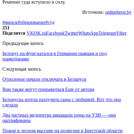
Решение суда вступило в силу.
Источник:
onlinebrest.by
#минск
#образование
#суд
251
Поделится
VK
OK.ru
Facebook
Twitter
WhatsApp
Telegram
Viber
Предыдущая запись
Белорус на фуре катался в Германии пьяным и под
наркотиками
Следующая запись
Отопление начали отключать в Беларуси
Вам также могут понравиться
Еще от автора
Белоруска хотела разлучить сына с любимой. Вот что она
сделала
Два частных медцентра завышали цены на УЗИ — они
оштрафованы
Пожар в лесном массиве на полигоне в Брестской области