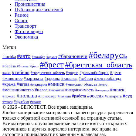
Происшествия
Публикации читателей
Разное
Спорт
Транспорт
Фото и видео
Экономика
Метки
#беларусь
#авто
#барановичи
#tochka
#автобус
#армия
#брест
#брестская_область
#берёза
#бизнес_брест
#гибель
#дети
#дальнобойщик
#гродно
#вело
#гродненская_область
#зарплата
#животное
#контрабанда
#каменец
#кобрин
#здоровье
#минск
#кража
#литва
#минская_область
#медицина
#мото
#мошенничество
#недвижимость
#пинск
#налог
#наркотик
#очередь
#польша
#россия
#работа
#суд
#пожар
#приговор
#пьяный
#сигарета
#футбол
#школа
#такси
© 2026 - БЕЛОТЕСТ. Все права защищены.
Любое копирование материалов с нашего ресурса разрешается
только с обратной активной ссылкой на страницу статьи.
Все материалы опубликованные на сайте взяты с открытых
источников и других порталов интернета, все права на
авторство принадлежат их законным владельцам.