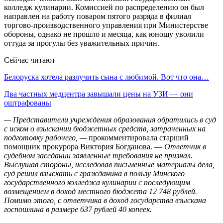
колледж кулинарии. Комиссией по распределению он был
направлен на работу поваром пятого разряда в филиал
торгово-производственного управления при Министерстве
обороны, однако не прошло и месяца, как юношу уволили
оттуда за прогулы без уважительных причин.
Сейчас читают
Белоруска хотела разлучить сына с любимой. Вот что она…
Два частных медцентра завышали цены на УЗИ — они
оштрафованы
— Представители учреждения образования обратились в суд
с иском о взыскании бюджетных средств, затраченных на
подготовку рабочего, —
прокомментировала старший
помощник прокурора Виктория Богданова. —
Ответчик в
судебном заседании заявленные требования не признал.
Выслушав стороны, исследовав письменные материалы дела,
суд решил взыскать с гражданина в пользу Минского
государственного колледжа кулинарии с последующим
возмещением в доход местного бюджета 12 748 рублей.
Помимо этого, с ответчика в доход государства взыскана
госпошлина в размере 637 рублей 40 копеек.