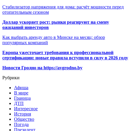
Стабилизатор напряжения для дома: расчёт мощности перед
отопительным сезоном
Доллар ускоряет рост: рынки реагируют на смену
ожиданий инвесторов
Как выбрать аренду авто в Минске на месяц: обзор
популярных компаний
Европа ужесточает требования к профессиональной
сертификации: новые правила вступили в силу в 2026 году
Новости Гродно на https://avgrodno.by
Рубрики
Афиша
В мире
Граница
ДТП
Интересное
История
Общество
Погода
Президент