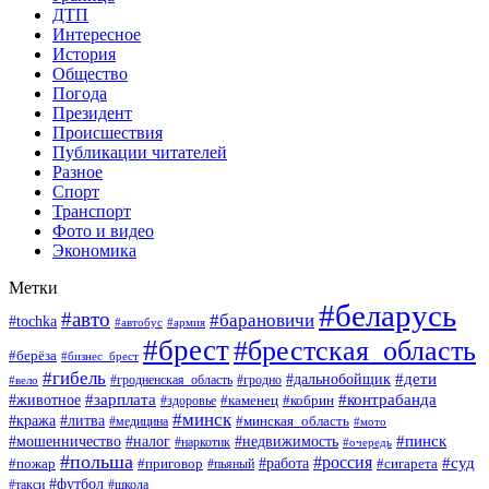
ДТП
Интересное
История
Общество
Погода
Президент
Происшествия
Публикации читателей
Разное
Спорт
Транспорт
Фото и видео
Экономика
Метки
#беларусь
#авто
#барановичи
#tochka
#автобус
#армия
#брест
#брестская_область
#берёза
#бизнес_брест
#гибель
#дети
#дальнобойщик
#гродно
#вело
#гродненская_область
#зарплата
#животное
#контрабанда
#каменец
#кобрин
#здоровье
#минск
#кража
#литва
#минская_область
#медицина
#мото
#мошенничество
#недвижимость
#пинск
#налог
#наркотик
#очередь
#польша
#россия
#работа
#суд
#пожар
#приговор
#пьяный
#сигарета
#футбол
#школа
#такси