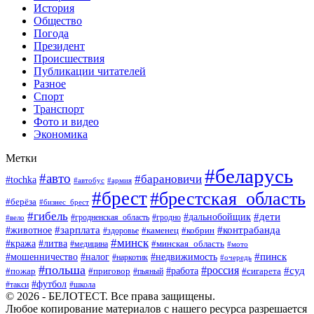
История
Общество
Погода
Президент
Происшествия
Публикации читателей
Разное
Спорт
Транспорт
Фото и видео
Экономика
Метки
#беларусь
#авто
#барановичи
#tochka
#автобус
#армия
#брест
#брестская_область
#берёза
#бизнес_брест
#гибель
#дети
#дальнобойщик
#гродно
#вело
#гродненская_область
#зарплата
#животное
#контрабанда
#каменец
#кобрин
#здоровье
#минск
#кража
#литва
#минская_область
#медицина
#мото
#мошенничество
#недвижимость
#пинск
#налог
#наркотик
#очередь
#польша
#россия
#работа
#суд
#пожар
#приговор
#пьяный
#сигарета
#футбол
#школа
#такси
© 2026 - БЕЛОТЕСТ. Все права защищены.
Любое копирование материалов с нашего ресурса разрешается