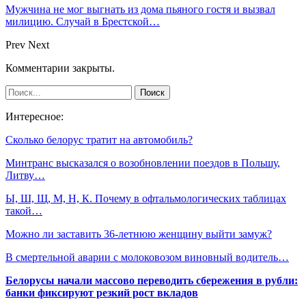
Мужчина не мог выгнать из дома пьяного гостя и вызвал
милицию. Случай в Брестской…
Prev
Next
Комментарии закрыты.
Интересное:
Сколько белорус тратит на автомобиль?
Минтранс высказался о возобновлении поездов в Польшу,
Литву…
Ы, Ш, Щ, М, Н, К. Почему в офтальмологических таблицах
такой…
Можно ли заставить 36-летнюю женщину выйти замуж?
В смертельной аварии с молоковозом виновный водитель…
Белорусы начали массово переводить сбережения в рубли:
банки фиксируют резкий рост вкладов