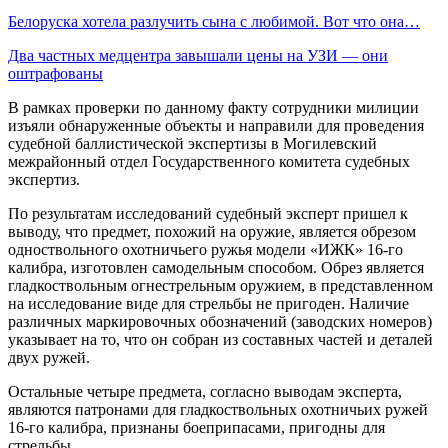
Белоруска хотела разлучить сына с любимой. Вот что она…
Два частных медцентра завышали цены на УЗИ — они
оштрафованы
В рамках проверки по данному факту сотрудники милиции
изъяли обнаруженные объекты и направили для проведения
судебной баллистической экспертизы в Могилевский
межрайонный отдел Государственного комитета судебных
экспертиз.
По результатам исследований судебный эксперт пришел к
выводу, что предмет, похожий на оружие, является обрезом
одноствольного охотничьего ружья модели «ИЖК» 16-го
калибра, изготовлен самодельным способом. Обрез является
гладкоствольным огнестрельным оружием, в представленном
на исследование виде для стрельбы не пригоден. Наличие
различных маркировочных обозначений (заводских номеров)
указывает на то, что он собран из составных частей и деталей
двух ружей.
Остальные четыре предмета, согласно выводам эксперта,
являются патронами для гладкоствольных охотничьих ружей
16-го калибра, признаны боеприпасами, пригодны для
стрельбы.