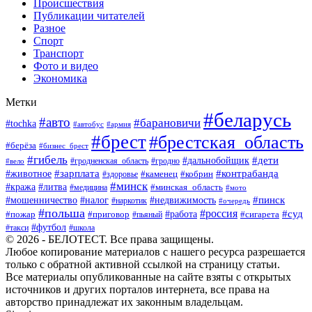
Происшествия
Публикации читателей
Разное
Спорт
Транспорт
Фото и видео
Экономика
Метки
#беларусь
#авто
#барановичи
#tochka
#автобус
#армия
#брест
#брестская_область
#берёза
#бизнес_брест
#гибель
#дети
#дальнобойщик
#гродно
#вело
#гродненская_область
#зарплата
#животное
#контрабанда
#каменец
#кобрин
#здоровье
#минск
#кража
#литва
#минская_область
#медицина
#мото
#мошенничество
#недвижимость
#пинск
#налог
#наркотик
#очередь
#польша
#россия
#работа
#суд
#пожар
#приговор
#пьяный
#сигарета
#футбол
#школа
#такси
© 2026 - БЕЛОТЕСТ. Все права защищены.
Любое копирование материалов с нашего ресурса разрешается
только с обратной активной ссылкой на страницу статьи.
Все материалы опубликованные на сайте взяты с открытых
источников и других порталов интернета, все права на
авторство принадлежат их законным владельцам.