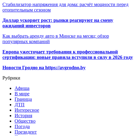
Стабилизатор напряжения для дома: расчёт мощности перед
отопительным сезоном
Доллар ускоряет рост: рынки реагируют на смену
ожиданий инвесторов
Как выбрать аренду авто в Минске на месяц: обзор
популярных компаний
Европа ужесточает требования к профессиональной
сертификации: новые правила вступили в силу в 2026 году
Новости Гродно на https://avgrodno.by
Рубрики
Афиша
В мире
Граница
ДТП
Интересное
История
Общество
Погода
Президент