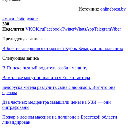
Источник:
onlinebrest.by
#могилёв
#оружие
380
Поделится
VK
OK.ru
Facebook
Twitter
WhatsApp
Telegram
Viber
Предыдущая запись
В Бресте завершился открытый Кубок Беларуси по плаванию
Следующая запись
В Пинске пьяный водитель разбил машину
Вам также могут понравиться
Еще от автора
Белоруска хотела разлучить сына с любимой. Вот что она
сделала
Два частных медцентра завышали цены на УЗИ — они
оштрафованы
Пожар в лесном массиве на полигоне в Брестской области
ликвидирован