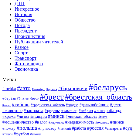
ДТП
Интересное
История
Общество
Погода
Президент
Происшествия
Публикации читателей
Разное
Спорт
Транспорт
Фото и видео
Экономика
Метки
#беларусь
#авто
#барановичи
#tochka
#автобус
#армия
#брест
#брестская_область
#берёза
#бизнес_брест
#гибель
#дети
#дальнобойщик
#гродно
#вело
#гродненская_область
#зарплата
#животное
#контрабанда
#каменец
#кобрин
#здоровье
#минск
#кража
#литва
#минская_область
#медицина
#мото
#мошенничество
#недвижимость
#пинск
#налог
#наркотик
#очередь
#польша
#россия
#работа
#суд
#пожар
#приговор
#пьяный
#сигарета
#футбол
#школа
#такси