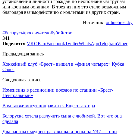
установлении личности граждан по неопознанным трупам
или костным останкам. В трех из них это стало возможным
благодаря взаимодействию с коллегами из других стран.
Источник:
onlinebrest.by
#беларусь
#россия
#тело
#убийство
341
Поделится
VK
OK.ru
Facebook
Twitter
WhatsApp
Telegram
Viber
Предыдущая запись
Хоккейный клуб «Брест» вышел в «финал четырех» Кубка
Салея
Следующая запись
Изменения в расписании поездов по станции «Брест-
Центральный»
Вам также могут понравиться
Еще от автора
Белоруска хотела разлучить сына с любимой. Вот что она
сделала
Два частных медцентра завышали цены на УЗИ — они