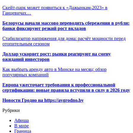
Скейт-парк может появиться к «Дажынкам-2023» в
Ганцевичах…
Белорусы начали массово переводить сбережения в рубли:
банки фиксируют резкий рост вкладов
Стабилизатор напряжения для дома: расчёт мощности перед
отопительным сезоном
Доллар ускоряет рост: рынки реагируют на смену
ожиданий инвесторов
Как выбрать аренду авто в Минске на месяц: обзор
популярных компаний
Европа ужесточает требования к профессиональной
сертификации: новые правила вступили в силу в 2026 году
Новости Гродно на https://avgrodno.by
Рубрики
Афиша
В мире
Граница