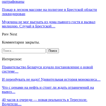
оштрафованы
Пожар в лесном массиве на полигоне в Брестской области
ликвидирован
Мужчина не мог выгнать из дома пьяного гостя и вызвал
милицию. Случай в Брестской…
Prev
Next
Комментарии закрыты.
Интересное:
Правительство Беларуси издало постановление о новой
системе…
И переобувать не надо! Удивительная история моноколеса…
Что с ценами на нефть и стоит ли ждать ограничений на
вывоз…
40 часов в очереди — новая реальность в Тересполе.
Водители…