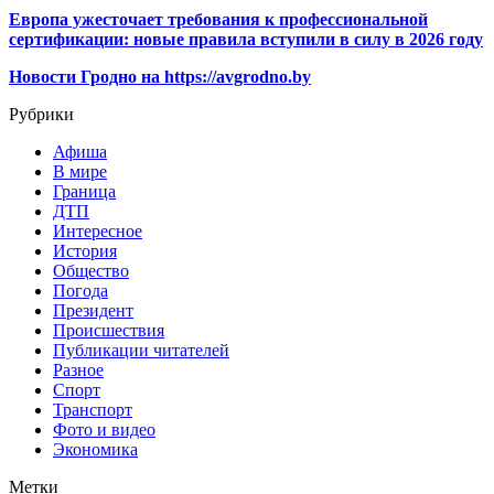
Европа ужесточает требования к профессиональной
сертификации: новые правила вступили в силу в 2026 году
Новости Гродно на https://avgrodno.by
Рубрики
Афиша
В мире
Граница
ДТП
Интересное
История
Общество
Погода
Президент
Происшествия
Публикации читателей
Разное
Спорт
Транспорт
Фото и видео
Экономика
Метки