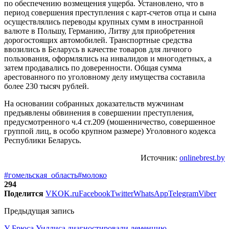
по обеспечению возмещения ущерба. Установлено, что в
период совершения преступления с карт-счетов отца и сына
осуществлялись переводы крупных сумм в иностранной
валюте в Польшу, Германию, Литву для приобретения
дорогостоящих автомобилей. Транспортные средства
ввозились в Беларусь в качестве товаров для личного
пользования, оформлялись на инвалидов и многодетных, а
затем продавались по доверенности. Общая сумма
арестованного по уголовному делу имущества составила
более 230 тысяч рублей.
На основании собранных доказательств мужчинам
предъявлены обвинения в совершении преступления,
предусмотренного ч.4 ст.209 (мошенничество, совершенное
группой лиц, в особо крупном размере) Уголовного кодекса
Республики Беларусь.
Источник:
onlinebrest.by
#гомельская_область
#молоко
294
Поделится
VK
OK.ru
Facebook
Twitter
WhatsApp
Telegram
Viber
Предыдущая запись
У Брюса Уиллиса диагностировали деменцию