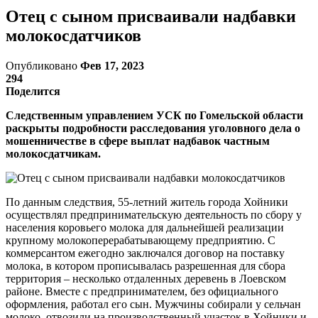
Отец с сыном присваивали надбавки
молокосдатчиков
Опубликовано
Фев 17, 2023
294
Поделится
Следственным управлением УСК по Гомельской области
раскрыты подробности расследования уголовного дела о
мошенничестве в сфере выплат надбавок частным
молокосдатчикам.
По данным следствия, 55-летний житель города Хойники
осуществлял предпринимательскую деятельность по сбору у
населения коровьего молока для дальнейшей реализации
крупному молокоперерабатывающему предприятию. C
коммерсантом ежегодно заключался договор на поставку
молока, в котором прописывалась разрешенная для сбора
территория – несколько отдаленных деревень в Лоевском
районе. Вместе с предпринимателем, без официального
оформления, работал его сын. Мужчины собирали у сельчан
молоко, отвозили на производственный участок в Хойники и