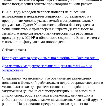
после поступления оплаты производили с ними расчет.
В 2021 году молодой человек попался на внесении
исправлений в показатель жирности поставляемого на
предприятие молока, указываемый в сопроводительных
документах. Судом Хойникского района был осужден за
мошенничество и приговорен к штрафу. Деятельностью
семейного подряда плотно заинтересовались работники
прокуратуры, УДФР и областного следствия. В итоге отец с
сыном стали фигурантами нового дела.
Сейчас читают
Белоруска хотела разлучить сына с любимой. Вот что она…
Два частных медцентра завышали цены на УЗИ — они
оштрафованы
Следствием установлено, что обвиняемые ежемесячно
подавали в Лоевский райисполком недостоверные сведения о
молокосдатчиках для расчета положенной надбавки к
закупочным ценам на сельхозпродукцию. Они вносили в
списки своих родственников и знакомых, не имевших в
собственности коров, а также вымышленных жителей других
районов. На основании предоставленных данных на