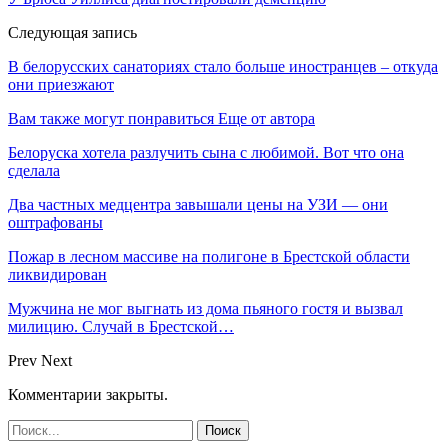
Следующая запись
В белорусских санаториях стало больше иностранцев – откуда
они приезжают
Вам также могут понравиться
Еще от автора
Белоруска хотела разлучить сына с любимой. Вот что она
сделала
Два частных медцентра завышали цены на УЗИ — они
оштрафованы
Пожар в лесном массиве на полигоне в Брестской области
ликвидирован
Мужчина не мог выгнать из дома пьяного гостя и вызвал
милицию. Случай в Брестской…
Prev
Next
Комментарии закрыты.