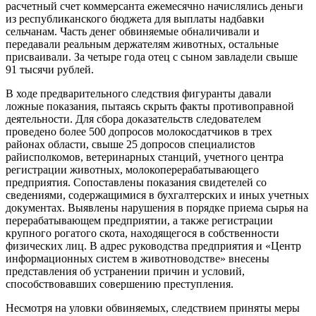
расчетный счет коммерсанта ежемесячно начислялись деньги
из республиканского бюджета для выплаты надбавки
сельчанам. Часть денег обвиняемые обналичивали и
передавали реальным держателям животных, остальные
присваивали. За четыре года отец с сыном завладели свыше
91 тысячи рублей.
В ходе предварительного следствия фигуранты давали
ложные показания, пытаясь скрыть факты противоправной
деятельности. Для сбора доказательств следователем
проведено более 500 допросов молокосдатчиков в трех
районах области, свыше 25 допросов специалистов
райисполкомов, ветеринарных станций, учетного центра
регистрации животных, молокоперерабатывающего
предприятия. Сопоставлены показания свидетелей со
сведениями, содержащимися в бухгалтерских и иных учетных
документах. Выявлены нарушения в порядке приема сырья на
перерабатывающем предприятии, а также регистрации
крупного рогатого скота, находящегося в собственности
физических лиц. В адрес руководства предприятия и «Центр
информационных систем в животноводстве» внесены
представления об устранении причин и условий,
способствовавших совершению преступления.
Несмотря на уловки обвиняемых, следствием приняты меры