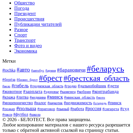
Общество
Погода
Президент
Происшествия
Публикации читателей
Разное
Спорт
Транспорт
Фото и видео
Экономика
Метки
#беларусь
#авто
#барановичи
#tochka
#автобус
#армия
#брест
#брестская_область
#берёза
#бизнес_брест
#гибель
#дети
#дальнобойщик
#гродно
#вело
#гродненская_область
#зарплата
#животное
#контрабанда
#каменец
#кобрин
#здоровье
#минск
#кража
#литва
#минская_область
#медицина
#мото
#мошенничество
#недвижимость
#пинск
#налог
#наркотик
#очередь
#польша
#россия
#работа
#суд
#пожар
#приговор
#пьяный
#сигарета
#футбол
#школа
#такси
© 2026 - БЕЛОТЕСТ. Все права защищены.
Любое копирование материалов с нашего ресурса разрешается
только с обратной активной ссылкой на страницу статьи.