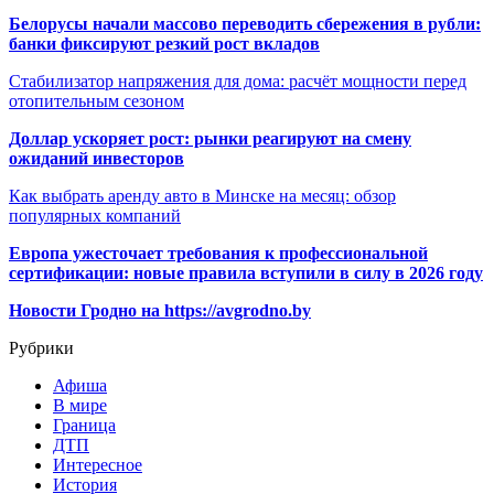
Белорусы начали массово переводить сбережения в рубли:
банки фиксируют резкий рост вкладов
Стабилизатор напряжения для дома: расчёт мощности перед
отопительным сезоном
Доллар ускоряет рост: рынки реагируют на смену
ожиданий инвесторов
Как выбрать аренду авто в Минске на месяц: обзор
популярных компаний
Европа ужесточает требования к профессиональной
сертификации: новые правила вступили в силу в 2026 году
Новости Гродно на https://avgrodno.by
Рубрики
Афиша
В мире
Граница
ДТП
Интересное
История