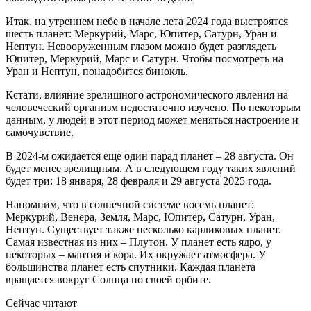
Итак, на утреннем небе в начале лета 2024 года выстроятся
шесть планет: Меркурий, Марс, Юпитер, Сатурн, Уран и
Нептун. Невооруженным глазом можно будет разглядеть
Юпитер, Меркурий, Марс и Сатурн. Чтобы посмотреть на
Уран и Нептун, понадобится бинокль.
Кстати, влияние зрелищного астрономического явления на
человеческий организм недостаточно изучено. По некоторым
данным, у людей в этот период может меняться настроение и
самочувствие.
В 2024-м ожидается еще один парад планет – 28 августа. Он
будет менее зрелищным. А в следующем году таких явлений
будет три: 18 января, 28 февраля и 29 августа 2025 года.
Напомним, что в солнечной системе восемь планет:
Меркурий, Венера, Земля, Марс, Юпитер, Сатурн, Уран,
Нептун. Существует также несколько карликовых планет.
Самая известная из них – Плутон. У планет есть ядро, у
некоторых – мантия и кора. Их окружает атмосфера. У
большинства планет есть спутники. Каждая планета
вращается вокруг Солнца по своей орбите.
Сейчас читают