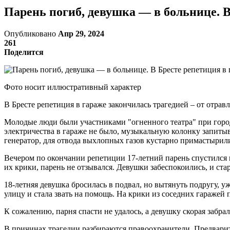
Парень погиб, девушка — в больнице. В
Опубликовано
Апр 29, 2024
261
Поделится
Фото носит иллюстративный характер
В Бресте репетиция в гараже закончилась трагедией – от отра
Молодые люди были участниками "огненного театра" при город
электричества в гараже не было, музыкальную колонку запитыв
генератор, для отвода выхлопных газов кустарно примастырили 
Вечером по окончании репетиции 17-летний парень спустился 
их крики, парень не отзывался. Девушки забеспокоились, и стар
18-летняя девушка бросилась в подвал, но вытянуть подругу, у
улицу и стала звать на помощь. На крики из соседних гараже
К сожалению, парня спасти не удалось, а девушку скорая забрал
В причинах трагедии разбираются правоохранители. Предварите