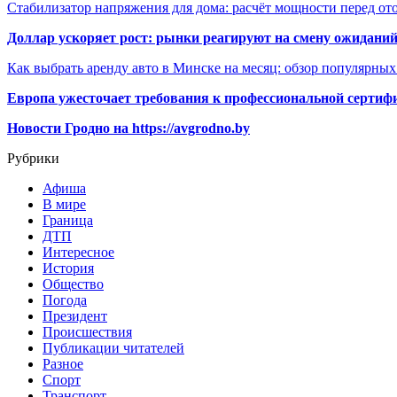
Стабилизатор напряжения для дома: расчёт мощности перед о
Доллар ускоряет рост: рынки реагируют на смену ожиданий
Как выбрать аренду авто в Минске на месяц: обзор популярны
Европа ужесточает требования к профессиональной сертифи
Новости Гродно на https://avgrodno.by
Рубрики
Афиша
В мире
Граница
ДТП
Интересное
История
Общество
Погода
Президент
Происшествия
Публикации читателей
Разное
Спорт
Транспорт