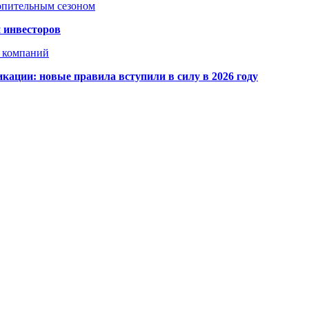
топительным сезоном
 инвесторов
х компаний
кации: новые правила вступили в силу в 2026 году