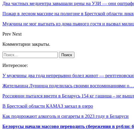
Два частных медцентра завышали цены на УЗИ — они оштраф
Пожар в лесном массиве на полигоне в Брестской области лик
Мужчина не мог выгнать из дома пьяного гостя и вызвал мил
Prev
Next
Комментарии закрыты.
Интересное:
У мужчины два года непрерывно болел живот — рентгеновск
Жительница Лунинца поделилась своими воспоминаниями о…
Россиянин пытался ввезти в Беларусь 154 кг гашиша – не выш
В Брестской области КАМАЗ заехал в озеро
Как подорожают алкоголь и сигареты в 2023 году в Беларуси
Белорусы начали массово переводить сбережения в рубли: 