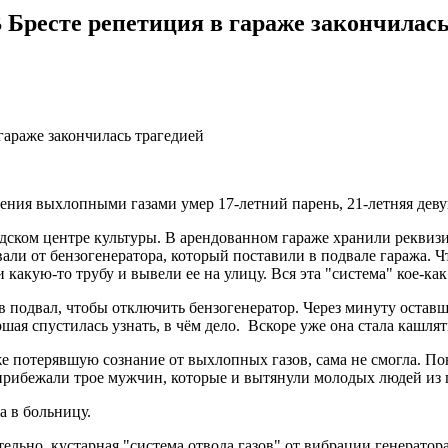
 Бресте репетиция в гараже закончилась
вления выхлопными газами умер 17-летний парень, 21-летняя дев
ском центре культуры. В арендованном гараже хранили реквизит
али от бензогенератора, который поставили в подвале гаража. 
какую-то трубу и вывели ее на улицу. Вся эта "система" кое-как
в подвал, чтобы отключить бензогенератор. Через минуту оставш
шая спустилась узнать, в чём дело. Вскоре уже она стала кашлят
же потерявшую сознание от выхлопных газов, сама не смогла. По
й прибежали трое мужчин, которые и вытянули молодых людей из
а в больницу.
льно, кустарная "система отвода газов" от вибрации генератор