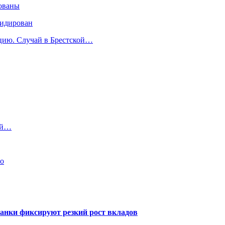
ованы
видирован
ицию. Случай в Брестской…
ий…
ло
банки фиксируют резкий рост вкладов