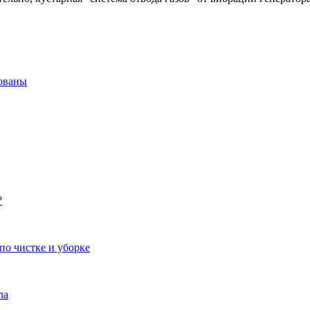
ованы
?
по чистке и уборке
ла