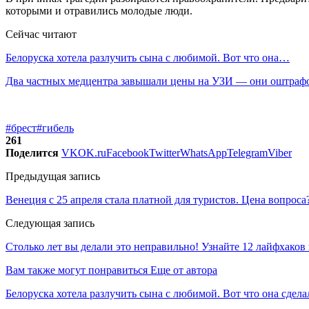
которыми и отравились молодые люди.
Сейчас читают
Белоруска хотела разлучить сына с любимой. Вот что она…
Два частных медцентра завышали цены на УЗИ — они оштраф
#брест
#гибель
261
Поделится
VK
OK.ru
Facebook
Twitter
WhatsApp
Telegram
Viber
Предыдущая запись
Венеция с 25 апреля стала платной для туристов. Цена вопроса
Следующая запись
Столько лет вы делали это неправильно! Узнайте 12 лайфхаков 
Вам также могут понравиться
Еще от автора
Белоруска хотела разлучить сына с любимой. Вот что она сдела