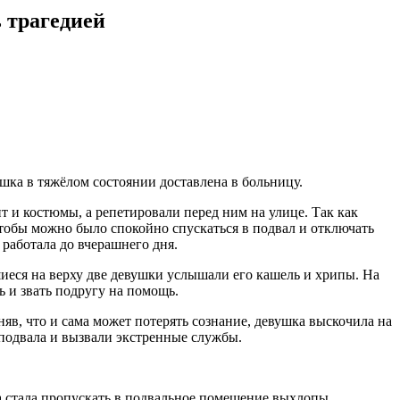
 трагедией
ушка в тяжёлом состоянии доставлена в больницу.
 и костюмы, а репетировали перед ним на улице. Так как
Чтобы можно было спокойно спускаться в подвал и отключать
 работала до вчерашнего дня.
иеся на верху две девушки услышали его кашель и хрипы. На
ь и звать подругу на помощь.
няв, что и сама может потерять сознание, девушка выскочила на
 подвала и вызвали экстренные службы.
а стала пропускать в подвальное помещение выхлопы,