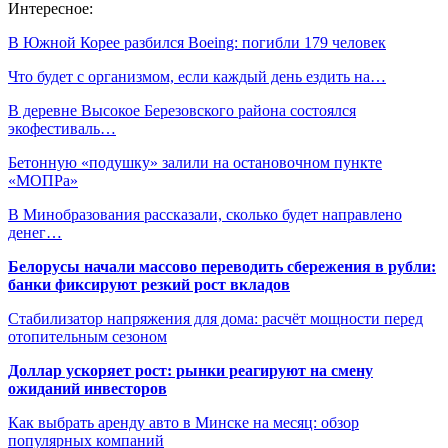
Интересное:
В Южной Корее разбился Boeing: погибли 179 человек
Что будет с организмом, если каждый день ездить на…
В деревне Высокое Березовского района состоялся
экофестиваль…
Бетонную «подушку» залили на остановочном пункте
«МОПРа»
В Минобразования рассказали, сколько будет направлено
денег…
Белорусы начали массово переводить сбережения в рубли:
банки фиксируют резкий рост вкладов
Стабилизатор напряжения для дома: расчёт мощности перед
отопительным сезоном
Доллар ускоряет рост: рынки реагируют на смену
ожиданий инвесторов
Как выбрать аренду авто в Минске на месяц: обзор
популярных компаний