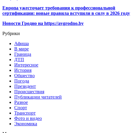
Европа ужесточает требования к профессиональной
сертификации: новые правила вступили в силу в 2026 году
Новости Гродно на https://avgrodno.by
Рубрики
Афиша
В мире
Граница
ДТП
Интересное
История
Общество
Погода
Президент
Происшествия
Публикации читателей
Разное
Спорт
Транспорт
Фото и видео
Экономика