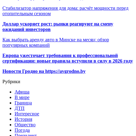
Стабилизатор напряжения для дома: расчёт мощности перед
отопительным сезоном
Доллар ускоряет рост: рынки реагируют на смену
ожиданий инвесторов
Как выбрать аренду авто в Минске на месяц: обзор
популярных компаний
Европа ужесточает требования к профессиональной
сертификации: новые правила вступили в силу в 2026 году
Новости Гродно на https://avgrodno.by
Рубрики
Афиша
В мире
Граница
ДТП
Интересное
История
Общество
Погода
Президент