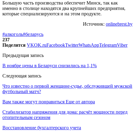
Большую часть производства обеспечит Минск, так как
именно в столице находятся два крупнейших предприятия,
которые специализируются и на этом продукте.
Источник:
onlinebrest.by
#алкоголь
#беларусь
237
Поделится
VK
OK.ru
Facebook
Twitter
WhatsApp
Telegram
Viber
Предыдущая запись
В ноябре цены в Беларуси снизились на 1,1%
Следующая запись
Что известно о первой женщине-судье, обслужившей мужской
футбольный матч?
Вам также могут понравиться
Еще от автора
Стабилизатор напряжения для дома: расчёт мощности перед
отопительным сезоном
Восстановление бухгалтерского учета