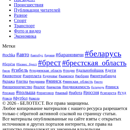
Происшествия
Публикации читателей
Разное
Спорт
Транспорт
Фото и видео
Экономика
Метки
#беларусь
#авто
#барановичи
#tochka
#автобус
#армия
#брест
#брестская_область
#берёза
#бизнес_брест
#гибель
#дети
#дальнобойщик
#гродно
#вело
#гродненская_область
#зарплата
#животное
#контрабанда
#каменец
#кобрин
#здоровье
#минск
#кража
#литва
#минская_область
#медицина
#мото
#мошенничество
#недвижимость
#пинск
#налог
#наркотик
#очередь
#польша
#россия
#работа
#суд
#пожар
#приговор
#пьяный
#сигарета
#футбол
#школа
#такси
© 2026 - БЕЛОТЕСТ. Все права защищены.
Любое копирование материалов с нашего ресурса разрешается
только с обратной активной ссылкой на страницу статьи.
Все материалы опубликованные на сайте взяты с открытых
источников и других порталов интернета, все права на
авторство принадлежат их законным владельцам.