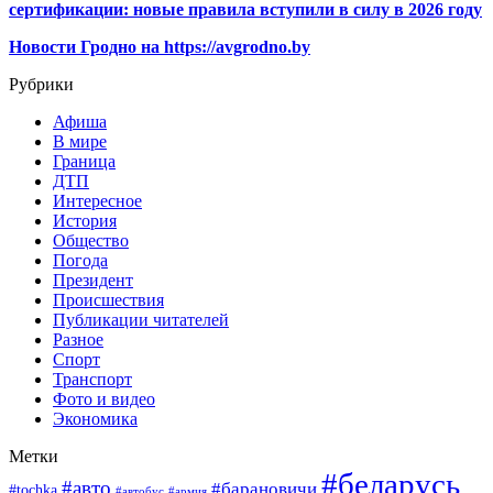
сертификации: новые правила вступили в силу в 2026 году
Новости Гродно на https://avgrodno.by
Рубрики
Афиша
В мире
Граница
ДТП
Интересное
История
Общество
Погода
Президент
Происшествия
Публикации читателей
Разное
Спорт
Транспорт
Фото и видео
Экономика
Метки
#беларусь
#авто
#барановичи
#tochka
#автобус
#армия