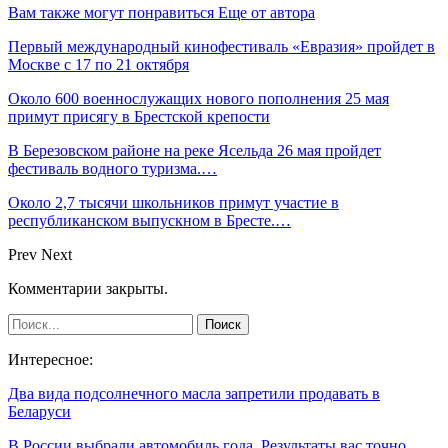
Вам также могут понравиться
Еще от автора
Первый международный кинофестиваль «Евразия» пройдет в
Москве с 17 по 21 октября
Около 600 военнослужащих нового пополнения 25 мая
примут присягу в Брестской крепости
В Березовском районе на реке Ясельда 26 мая пройдет
фестиваль водного туризма.…
Около 2,7 тысячи школьников примут участие в
республиканском выпускном в Бресте.…
Prev
Next
Комментарии закрыты.
Интересное:
Два вида подсолнечного масла запретили продавать в
Беларуси
В России выбрали автомобиль года. Результаты вас точно…