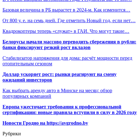
Базовая величина в РБ вырастет в 2024-м. Как изменится…
От 800 у. е. на семь дней. Где отметить Новый год, если нет…
Квадрокоптеры теперь «служат» в ГАИ. Что могут такие…
Белорусы начали массово переводить сбережения в рубли:
банки фиксируют резкий рост вкладов
Стабилизатор напряжения для дома: расчёт мощности перед
отопительным сезоном
Доллар ускоряет рост: рынки реагируют на смену
ожиданий инвесторов
Как выбрать аренду авто в Минске на месяц: обзор
популярных компаний
Европа ужесточает требования к профессиональной
сертификации: новые правила вступили в силу в 2026 году
Новости Гродно на https://avgrodno.by
Рубрики