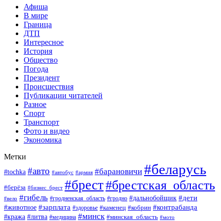
Афиша
В мире
Граница
ДТП
Интересное
История
Общество
Погода
Президент
Происшествия
Публикации читателей
Разное
Спорт
Транспорт
Фото и видео
Экономика
Метки
#беларусь
#авто
#барановичи
#tochka
#автобус
#армия
#брест
#брестская_область
#берёза
#бизнес_брест
#гибель
#дети
#дальнобойщик
#гродно
#вело
#гродненская_область
#зарплата
#животное
#контрабанда
#каменец
#кобрин
#здоровье
#минск
#кража
#литва
#минская_область
#медицина
#мото