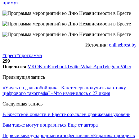
примут…
Источник:
onlinebrest.by
#брест
#программа
299
Поделится
VK
OK.ru
Facebook
Twitter
WhatsApp
Telegram
Viber
Предыдущая запись
«Учусь на дальнобойщика. Как теперь получить карточку
цифрового тахографа?» Что изменилось с 27 июня
Следующая запись
В Брестской области и Бресте объявлен оранжевый уровень
Вам также могут понравиться
Еще от автора
Первый международный кинофестиваль «Евразия» пройдет в