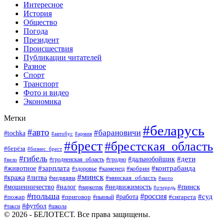
Интересное
История
Общество
Погода
Президент
Происшествия
Публикации читателей
Разное
Спорт
Транспорт
Фото и видео
Экономика
Метки
#беларусь
#авто
#барановичи
#tochka
#автобус
#армия
#брест
#брестская_область
#берёза
#бизнес_брест
#гибель
#дети
#дальнобойщик
#гродно
#вело
#гродненская_область
#зарплата
#животное
#контрабанда
#каменец
#кобрин
#здоровье
#минск
#кража
#литва
#минская_область
#медицина
#мото
#мошенничество
#недвижимость
#пинск
#налог
#наркотик
#очередь
#польша
#россия
#работа
#суд
#пожар
#приговор
#пьяный
#сигарета
#футбол
#школа
#такси
© 2026 - БЕЛОТЕСТ. Все права защищены.