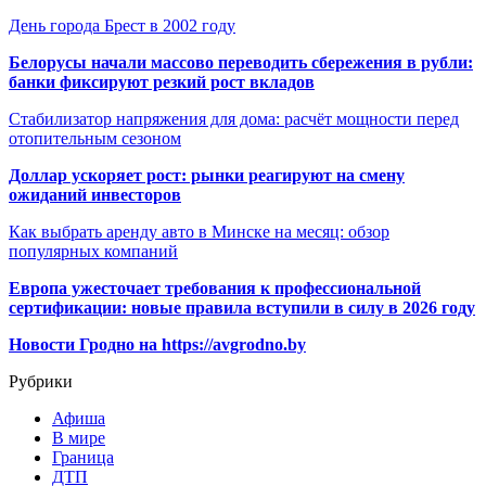
День города Брест в 2002 году
Белорусы начали массово переводить сбережения в рубли:
банки фиксируют резкий рост вкладов
Стабилизатор напряжения для дома: расчёт мощности перед
отопительным сезоном
Доллар ускоряет рост: рынки реагируют на смену
ожиданий инвесторов
Как выбрать аренду авто в Минске на месяц: обзор
популярных компаний
Европа ужесточает требования к профессиональной
сертификации: новые правила вступили в силу в 2026 году
Новости Гродно на https://avgrodno.by
Рубрики
Афиша
В мире
Граница
ДТП