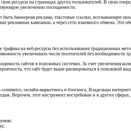
свои ресурсы на страницах других пользователей. В свою очере
обствующую увеличению посещаемости.
 быть баннерная реклама, текстовые ссылки, всплывающие окн
тные рекламные кампании, а через сети взаимного обмена. Это о
е трафика на веб-ресурсы без использования традиционных мето
можность увеличивать число посетителей без необходимости тр
димость сайтов в поисковых системах. За счет увеличения коли
ероятность, что сайт будет выше ранжироваться в поисковой выд
—
commerce
, онлайн-маркетинга и блогинга. Владельцы интернет
аж. Впрочем, этот инструмент востребован и в других сферах, 
румов;
х;