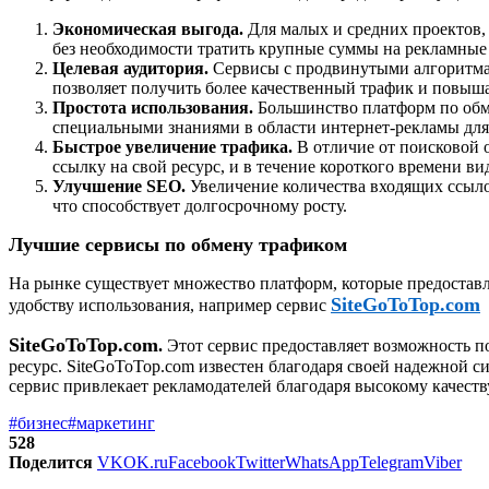
Экономическая выгода.
Для малых и средних проектов,
без необходимости тратить крупные суммы на рекламные
Целевая аудитория.
Сервисы с продвинутыми алгоритмам
позволяет получить более качественный трафик и повыш
Простота использования.
Большинство платформ по обме
специальными знаниями в области интернет-рекламы для 
Быстрое увеличение трафика.
В отличие от поисковой о
ссылку на свой ресурс, и в течение короткого времени ви
Улучшение
SEO
.
Увеличение количества входящих ссыло
что способствует долгосрочному росту.
Лучшие сервисы по обмену трафиком
На рынке существует множество платформ, которые предоставл
SiteGoToTop
.
com
удобству использования, например сервис
SiteGoToTop
.
com
.
Этот сервис предоставляет возможность п
ресурс.
SiteGoToTop
.
com
известен благодаря своей надежной си
сервис привлекает рекламодателей благодаря высокому качест
#бизнес
#маркетинг
528
Поделится
VK
OK.ru
Facebook
Twitter
WhatsApp
Telegram
Viber