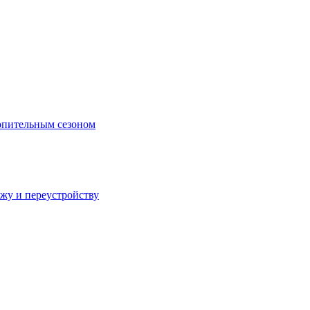
топительным сезоном
ажу и переустройству