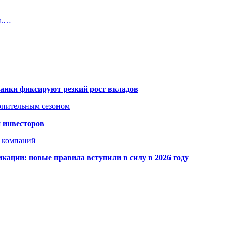
й.…
банки фиксируют резкий рост вкладов
топительным сезоном
 инвесторов
х компаний
кации: новые правила вступили в силу в 2026 году