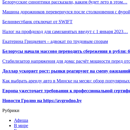
Белорусские синоптики рассказали, каким будет лето в этом…
Машина дорожников перевернулся после столкновения с фуро
Белинвестбанк отключат от SWIFT
Налог на профдоход для самозанятых введут с 1 января 2023…
Екатерина Грицкевич – адвокат по трудовым спорам
Белорусы начали массово переводить сбережения в рубли: 
Стабилизатор напряжения для дома: расчёт мощности перед о
Доллар ускоряет рост: рынки реагируют на смену ожиданий
Как выбрать аренду авто в Минске на месяц: обзор популярны
Европа ужесточает требования к профессиональной сертифи
Новости Гродно на https://avgrodno.by
Рубрики
Афиша
В мире