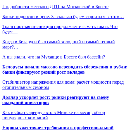
Подробности жесткого ДТП на Московской в Бресте
Блоки подросли в цене. За сколько будем строиться в этом…
Транспортная инспекция продолжает изымать такси. Что
будет…
Когда в Беларуси был самый холодный и самый теплый
март?…
А вы знали, что на Мухавце в Бресте был бассейн?
Белорусы начали массово переводить сбережения в рубли:
банки фиксируют резкий рост вкладов
Стабилизатор напряжения для дома: расчёт мощности перед
отопительным сезоном
Доллар ускоряет рост: рынки реагируют на смену
ожиданий инвесторов
Как выбрать аренду авто в Минске на месяц: обзор
популярных компаний
Европа ужесточает требования к профессиональной