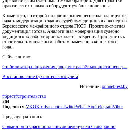
управления, там будет около 30 лабораторий. Для отработки
практических навыков оборудуют учебные полигоны.
Кроме того, во второй половине нынешнего года планируется
начать модернизацию здания судебно-медицинских экспертиз
Березовского межрайонного отдела ГКСЭ. Проектно-сметная
документация готова. Аналогичная модернизация судебно-
медицинских лабораторий ожидается в Бресте. Приступить к
строительно-монтажным работам намечено в конце этого
года.
Сейчас читают
Стабилизатор напряжения для дома: расчёт мощности перед…
Восстановление бухгалтерского учета
Источник:
onlinebrest.by
#брест
#строительство
264
Поделится
VK
OK.ru
Facebook
Twitter
WhatsApp
Telegram
Viber
Предыдущая запись
Совмин опять расширил список белорусских товаров по