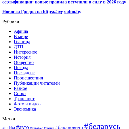
сертификации: новые правила вступили в силу в 2026 году
Новости Гродно на https://avgrodno.by
Рубрики
Афиша
В мире
Граница
ДТП
Интересное
История
Общество
Погода
Президент
Происшествия
Публикации читателей
Разное
Спорт
Транспорт
Фото и видео
Экономика
Метки
#беларусь
#авто
#барановичи
#tochka
#автобус
#армия