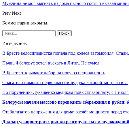
Мужчина не мог выгнать из дома пьяного гостя и вызвал мил
Prev
Next
Комментарии закрыты.
Интересное:
В Бресте велосипедистка попала под колеса автомобиля. Стал
Пьяный белорус хотел въехать в Литву. Не сумел
В Бресте открывают набор на новую специальность
Спасатели помогли первокласснице, рука которой застряла в…
По поручению Лукашенко медикам повысят зарплату: с 1 июл
Белорусы начали массово переводить сбережения в рубли: 
Стабилизатор напряжения для дома: расчёт мощности перед о
Доллар ускоряет рост: рынки реагируют на смену ожиданий