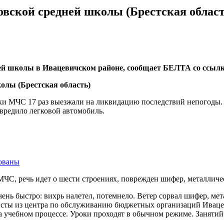
вской средней школы (Брестская област
ей школы в Ивацевичском районе, сообщает БЕЛТА со ссылк
ики МЧС 17 раз выезжали на ликвидацию последствий непогоды. 
вредило легковой автомобиль.
ованы
, речь идет о шести строениях, поврежден шифер, металлически
ень быстро: вихрь налетел, потемнело. Ветер сорвал шифер, мет
исты из центра по обслуживанию бюджетных организаций Ивацев
а учебном процессе. Уроки проходят в обычном режиме. Заняти