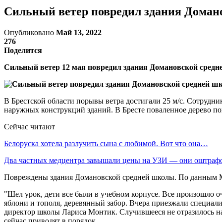
Сильный ветер повредил здания Домано
Опубликовано
Май 13, 2022
276
Поделится
Сильный ветер 12 мая повредил здания Домановской средн
В Брестской области порывы ветра достигали 25 м/с. Сотрудн
наружных конструкций зданий. В Бресте поваленное дерево по
Сейчас читают
Белоруска хотела разлучить сына с любимой. Вот что она…
Два частных медцентра завышали цены на УЗИ — они оштраф
Повреждены здания Домановской средней школы. По данным МЧС
"Шел урок, дети все были в учебном корпусе. Все произошло оч
яблони и тополя, деревянный забор. Вчера приезжали специал
директор школы Лариса Монтик. Случившееся не отразилось н
сейчас приводят в порядок.