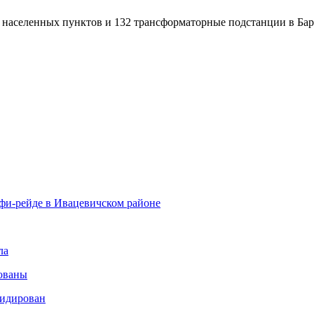
19 населенных пунктов и 132 трансформаторные подстанции в Ба
фи-рейде в Ивацевичском районе
ла
ованы
видирован