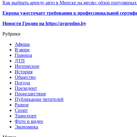
Как выбрать аренду авто в Минске на месяц: обзор популярны
Европа ужесточает требования к профессиональной сертифи
Новости Гродно на https://avgrodno.by
Рубрики
Афиша
В мире
Граница
ДТП
Интересное
История
Общество
Погода
Президент
Происшествия
Публикации читателей
Разное
Спорт
Транспорт
Фото и видео
Экономика