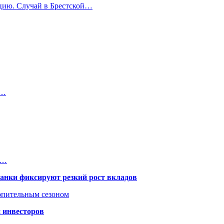
ицию. Случай в Брестской…
и…
я…
банки фиксируют резкий рост вкладов
топительным сезоном
 инвесторов