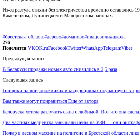
Из-за разгула стихии без электричества временно оставались 
Каменецком, Лунинецком и Малоритском районах.
#брестская_область
#дерево
#доманово
#ивацевичи
#школа
276
Поделится
VK
OK.ru
Facebook
Twitter
WhatsApp
Telegram
Viber
Предыдущая запись
В Беларуси продажи новых авто снизились в 3,5 раза
Следующая запись
Гонщики на внедорожниках и квадроциклах поучаствуют в тро
Вам также могут понравиться
Еще от автора
Белоруска хотела разлучить сына с любимой. Вот что она сдела
Два частных медцентра завышали цены на УЗИ — они оштраф
Пожар в лесном массиве на полигоне в Брестской области лик