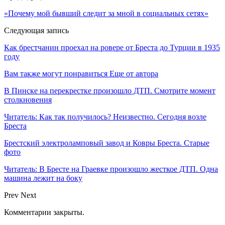
«Почему мой бывший следит за мной в социальных сетях»
Следующая запись
Как брестчанин проехал на ровере от Бреста до Турции в 1935
году
Вам также могут понравиться
Еще от автора
В Пинске на перекрестке произошло ДТП. Смотрите момент
столкновения
Читатель: Как так получилось? Неизвестно. Сегодня возле
Бреста
Брестский электроламповый завод и Ковры Бреста. Старые
фото
Читатель: В Бресте на Граевке произошло жесткое ДТП. Одна
машина лежит на боку
Prev
Next
Комментарии закрыты.