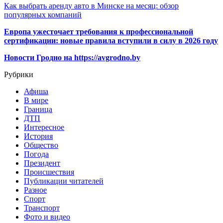
Как выбрать аренду авто в Минске на месяц: обзор
популярных компаний
Европа ужесточает требования к профессиональной
сертификации: новые правила вступили в силу в 2026 году
Новости Гродно на https://avgrodno.by
Рубрики
Афиша
В мире
Граница
ДТП
Интересное
История
Общество
Погода
Президент
Происшествия
Публикации читателей
Разное
Спорт
Транспорт
Фото и видео