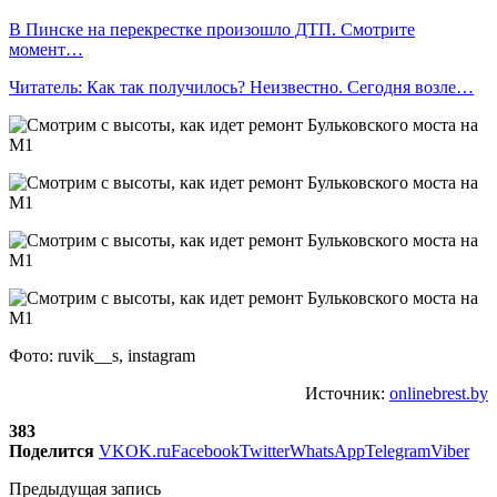
В Пинске на перекрестке произошло ДТП. Смотрите
момент…
Читатель: Как так получилось? Неизвестно. Сегодня возле…
Фото: ruvik__s, instagram
Источник:
onlinebrest.by
383
Поделится
VK
OK.ru
Facebook
Twitter
WhatsApp
Telegram
Viber
Предыдущая запись