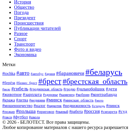
История
Общество
Погода
Президент
Происшествия
Публикации читателей
Разное
Спорт
Транспорт
Фото и видео
Экономика
Метки
#беларусь
#авто
#барановичи
#tochka
#автобус
#армия
#брест
#брестская_область
#берёза
#бизнес_брест
#гибель
#дети
#дальнобойщик
#гродно
#вело
#гродненская_область
#зарплата
#животное
#контрабанда
#каменец
#кобрин
#здоровье
#минск
#кража
#литва
#минская_область
#медицина
#мото
#мошенничество
#недвижимость
#пинск
#налог
#наркотик
#очередь
#польша
#россия
#работа
#суд
#пожар
#приговор
#пьяный
#сигарета
#футбол
#школа
#такси
© 2026 - БЕЛОТЕСТ. Все права защищены.
Любое копирование материалов с нашего ресурса разрешается