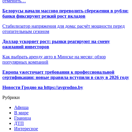
отменить…
Белорусы начали массово переводить сбережения в рубли:
банки фиксируют резкий рост вкладов
Стабилизатор напряжения для дома: расчёт мощности перед
отопительным сезоном
Доллар ускоряет рост: рынки реагируют на смену
ожиданий инвесторов
Как выбрать аренду авто в Минске на месяц: обзор
популярных компаний
Европа ужесточает требования к профессиональной
сертификации: новые правила вступили в силу в 2026 году
Новости Гродно на https://avgrodno.by
Рубрики
Афиша
В мире
Граница
ДТП
Интересное