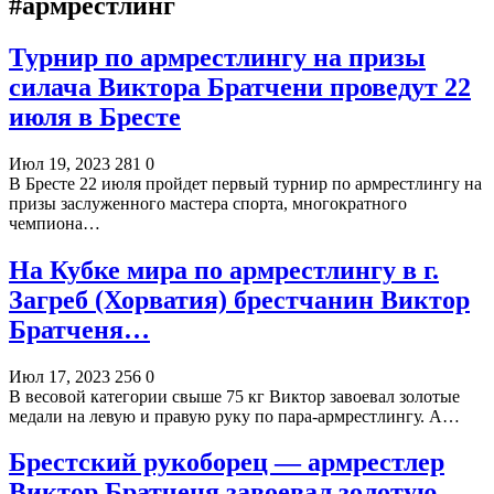
#армрестлинг
Турнир по армрестлингу на призы
силача Виктора Братчени проведут 22
июля в Бресте
Июл 19, 2023
281
0
В Бресте 22 июля пройдет первый турнир по армрестлингу на
призы заслуженного мастера спорта, многократного
чемпиона…
На Кубке мира по армрестлингу в г.
Загреб (Хорватия) брестчанин Виктор
Братченя…
Июл 17, 2023
256
0
В весовой категории свыше 75 кг Виктор завоевал золотые
медали на левую и правую руку по пара-армрестлингу. А…
Брестский рукоборец — армрестлер
Виктор Братченя завоевал золотую