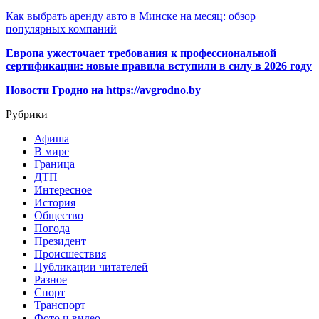
Как выбрать аренду авто в Минске на месяц: обзор
популярных компаний
Европа ужесточает требования к профессиональной
сертификации: новые правила вступили в силу в 2026 году
Новости Гродно на https://avgrodno.by
Рубрики
Афиша
В мире
Граница
ДТП
Интересное
История
Общество
Погода
Президент
Происшествия
Публикации читателей
Разное
Спорт
Транспорт
Фото и видео