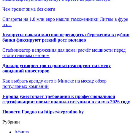
Чем грозит зима без снега
Сигареты на 1,8 млн евро нашли таможенники Литвы в фуре
из…
Белорусы начали массово переводить сбережения в рубли:
банки фиксируют резкий рост вкладов
Стабилизатор напряжения для дома: расчёт мощности перед
отопительным сезоном
Доллар ускоряет рост: рынки реагируют на смену
ожиданий инвесторов
Как выбрать аренду авто в Минске на месяц: обзор
популярных компаний
Европа ужесточает требования к профессиональной
сертификации: новые правила вступили в силу в 2026 году
Новости Гродно на https://avgrodno.by
Рубрики
Афиша