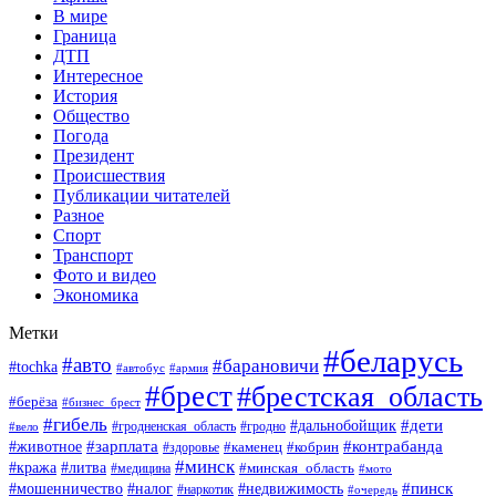
В мире
Граница
ДТП
Интересное
История
Общество
Погода
Президент
Происшествия
Публикации читателей
Разное
Спорт
Транспорт
Фото и видео
Экономика
Метки
#беларусь
#авто
#барановичи
#tochka
#автобус
#армия
#брест
#брестская_область
#берёза
#бизнес_брест
#гибель
#дети
#дальнобойщик
#гродно
#вело
#гродненская_область
#зарплата
#животное
#контрабанда
#каменец
#кобрин
#здоровье
#минск
#кража
#литва
#минская_область
#медицина
#мото
#мошенничество
#недвижимость
#пинск
#налог
#наркотик
#очередь