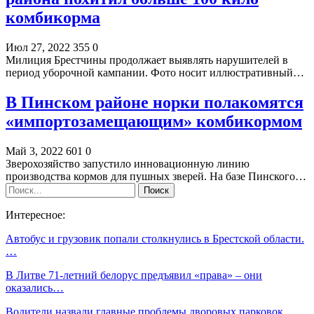
комбикорма
Июл 27, 2022
355
0
Милиция Брестчины продолжает выявлять нарушителей в
период уборочной кампании. Фото носит иллюстративный…
В Пинском районе норки полакомятся
«импортозамещающим» комбикормом
Май 3, 2022
601
0
Зверохозяйство запустило инновационную линию
производства кормов для пушных зверей. На базе Пинского…
Интересное:
Автобус и грузовик попали столкнулись в Брестской области.
…
В Литве 71-летний белорус предъявил «права» – они
оказались…
Водители назвали главные проблемы дворовых парковок