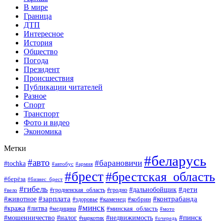
В мире
Граница
ДТП
Интересное
История
Общество
Погода
Президент
Происшествия
Публикации читателей
Разное
Спорт
Транспорт
Фото и видео
Экономика
Метки
#беларусь
#авто
#барановичи
#tochka
#автобус
#армия
#брест
#брестская_область
#берёза
#бизнес_брест
#гибель
#дети
#дальнобойщик
#гродно
#вело
#гродненская_область
#зарплата
#животное
#контрабанда
#каменец
#кобрин
#здоровье
#минск
#кража
#литва
#минская_область
#медицина
#мото
#мошенничество
#недвижимость
#пинск
#налог
#наркотик
#очередь