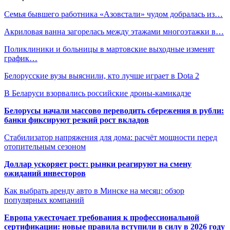
Семья бывшего работника «Азовстали» чудом добралась из…
Акриловая ванна загорелась между этажами многоэтажки в…
Поликлиники и больницы в мартовские выходные изменят
график…
Белорусские вузы выяснили, кто лучше играет в Dota 2
В Беларуси взорвались российские дроны-камикадзе
Белорусы начали массово переводить сбережения в рубли:
банки фиксируют резкий рост вкладов
Стабилизатор напряжения для дома: расчёт мощности перед
отопительным сезоном
Доллар ускоряет рост: рынки реагируют на смену
ожиданий инвесторов
Как выбрать аренду авто в Минске на месяц: обзор
популярных компаний
Европа ужесточает требования к профессиональной
сертификации: новые правила вступили в силу в 2026 году