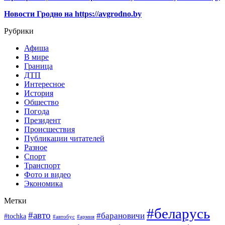
Новости Гродно на https://avgrodno.by
Рубрики
Афиша
В мире
Граница
ДТП
Интересное
История
Общество
Погода
Президент
Происшествия
Публикации читателей
Разное
Спорт
Транспорт
Фото и видео
Экономика
Метки
#беларусь
#авто
#барановичи
#tochka
#автобус
#армия