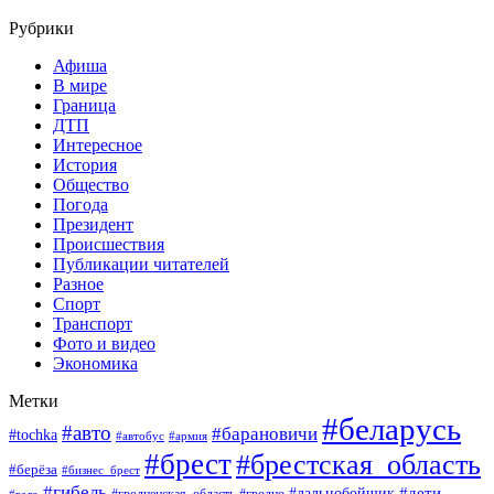
Рубрики
Афиша
В мире
Граница
ДТП
Интересное
История
Общество
Погода
Президент
Происшествия
Публикации читателей
Разное
Спорт
Транспорт
Фото и видео
Экономика
Метки
#беларусь
#авто
#барановичи
#tochka
#автобус
#армия
#брест
#брестская_область
#берёза
#бизнес_брест
#гибель
#дети
#дальнобойщик