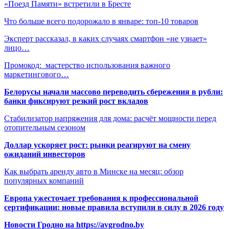
«Поезд Памяти» встретили в Бресте
Что больше всего подорожало в январе: топ-10 товаров
Эксперт рассказал, в каких случаях смартфон «не узнает»
лицо…
Промокод: мастерство использования важного
маркетингового…
Белорусы начали массово переводить сбережения в рубли:
банки фиксируют резкий рост вкладов
Стабилизатор напряжения для дома: расчёт мощности перед
отопительным сезоном
Доллар ускоряет рост: рынки реагируют на смену
ожиданий инвесторов
Как выбрать аренду авто в Минске на месяц: обзор
популярных компаний
Европа ужесточает требования к профессиональной
сертификации: новые правила вступили в силу в 2026 году
Новости Гродно на https://avgrodno.by