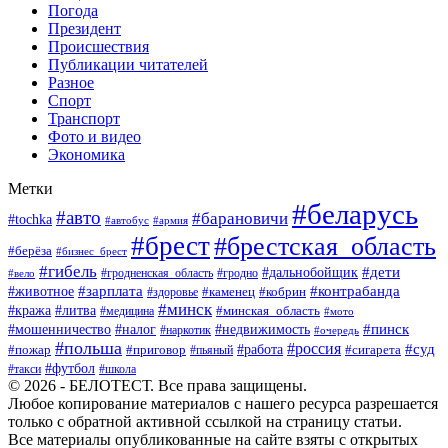
Погода
Президент
Происшествия
Публикации читателей
Разное
Спорт
Транспорт
Фото и видео
Экономика
Метки
#беларусь
#авто
#барановичи
#tochka
#автобус
#армия
#брест
#брестская_область
#берёза
#бизнес_брест
#гибель
#дети
#дальнобойщик
#гродно
#вело
#гродненская_область
#зарплата
#животное
#контрабанда
#каменец
#кобрин
#здоровье
#минск
#кража
#литва
#минская_область
#медицина
#мото
#мошенничество
#недвижимость
#пинск
#налог
#наркотик
#очередь
#польша
#россия
#работа
#суд
#пожар
#приговор
#пьяный
#сигарета
#футбол
#школа
#такси
© 2026 - БЕЛОТЕСТ. Все права защищены.
Любое копирование материалов с нашего ресурса разрешается
только с обратной активной ссылкой на страницу статьи.
Все материалы опубликованные на сайте взяты с открытых