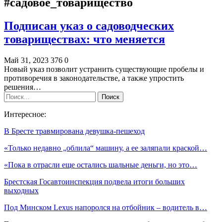
#садовое_товарищество
Подписан указ о садоводческих
товариществах: что меняется
Май 31, 2023
376
0
Новый указ позволит устранить существующие пробелы и
противоречия в законодательстве, а также упростить
решения…
Интересное:
В Бресте травмирована девушка-пешеход
«Только недавно „облила“ машину, а ее заляпали краской…
«Пока в отрасли еще остались шальные деньги, но это…
Брестская Госавтоинспекция подвела итоги больших
выходных
Под Минском Lexus напоролся на отбойник – водитель в…