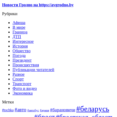
Новости Гродно на https://avgrodno.by
Рубрики
Афиша
В мире
Граница
ДТП
Интересное
История
Общество
Погода
Президент
Происшествия
Публикации читателей
Разное
Спорт
Транспорт
Фото и видео
Экономика
Метки
#беларусь
#авто
#барановичи
#tochka
#автобус
#армия