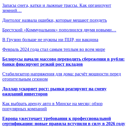
Запасы снега, катки и лыжные трассы. Как организуют
зимний…
Диетолог назвала ошибки, которые мешают похудеть
Брестский «Коммунальник» пополнился двумя новыми…
В Грузию больше не нужны ни ПЦР, ни вакцина
Февраль 2024 года стал самым теплым во всем мире
Белорусы начали массово переводить сбережения в рубли:
банки фиксируют резкий рост вкладов
Стабилизатор напряжения для дома: расчёт мощности перед
отопительным сезоном
Доллар ускоряет рост: рынки реагируют на смену
ожиданий инвесторов
Как выбрать аренду авто в Минске на месяц: обзор
популярных компаний
Европа ужесточает требования к профессиональной
сертификации: новые правила вступили в силу в 2026 году