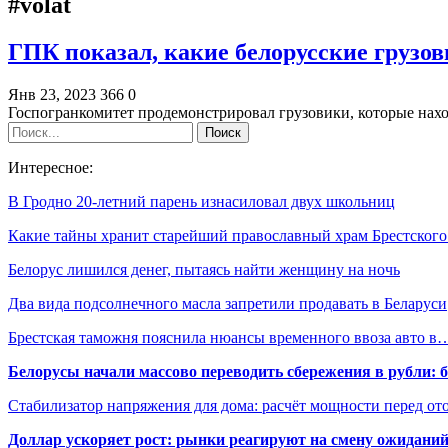
#volat
ГПК показал, какие белорусские грузов
Янв 23, 2023
366
0
Госпогранкомитет продемонстрировал грузовики, которые нахо
Интересное:
В Гродно 20-летний парень изнасиловал двух школьниц
Какие тайны хранит старейший православный храм Брестског
Белорус лишился денег, пытаясь найти женщину на ночь
Два вида подсолнечного масла запретили продавать в Беларуси
Брестская таможня пояснила нюансы временного ввоза авто в
Белорусы начали массово переводить сбережения в рубли: 
Стабилизатор напряжения для дома: расчёт мощности перед о
Доллар ускоряет рост: рынки реагируют на смену ожиданий