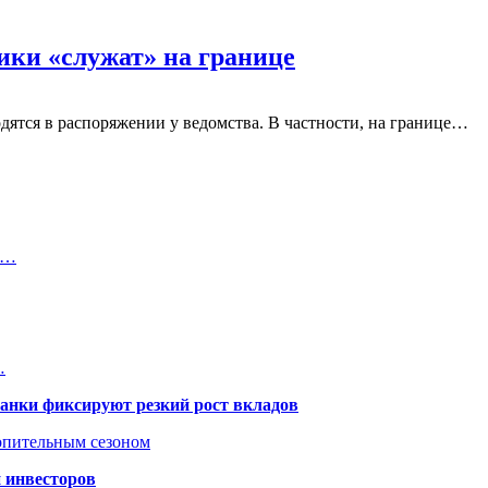
ики «служат» на границе
дятся в распоряжении у ведомства. В частности, на границе…
о…
…
банки фиксируют резкий рост вкладов
топительным сезоном
 инвесторов