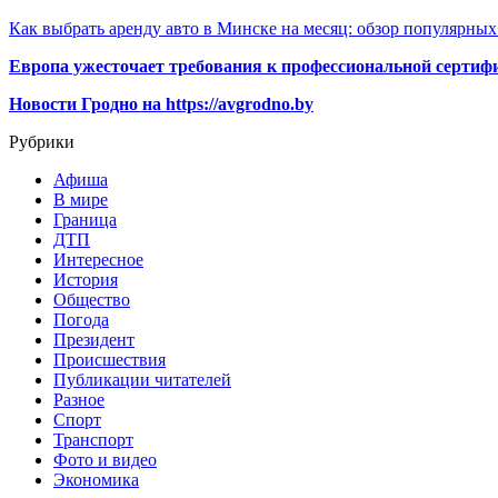
Как выбрать аренду авто в Минске на месяц: обзор популярны
Европа ужесточает требования к профессиональной сертифи
Новости Гродно на https://avgrodno.by
Рубрики
Афиша
В мире
Граница
ДТП
Интересное
История
Общество
Погода
Президент
Происшествия
Публикации читателей
Разное
Спорт
Транспорт
Фото и видео
Экономика