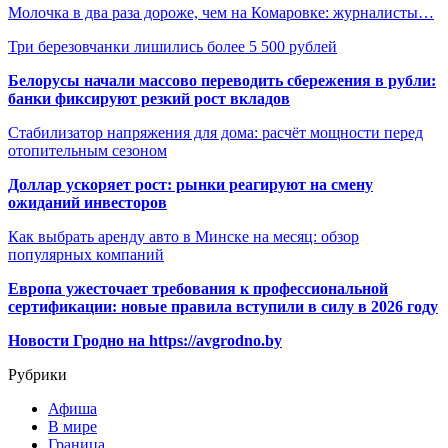
Молочка в два раза дороже, чем на Комаровке: журналисты…
Три березовчанки лишились более 5 500 рублей
Белорусы начали массово переводить сбережения в рубли:
банки фиксируют резкий рост вкладов
Стабилизатор напряжения для дома: расчёт мощности перед
отопительным сезоном
Доллар ускоряет рост: рынки реагируют на смену
ожиданий инвесторов
Как выбрать аренду авто в Минске на месяц: обзор
популярных компаний
Европа ужесточает требования к профессиональной
сертификации: новые правила вступили в силу в 2026 году
Новости Гродно на https://avgrodno.by
Рубрики
Афиша
В мире
Граница