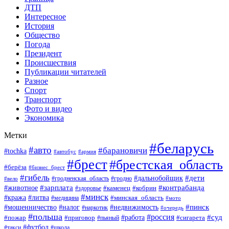
ДТП
Интересное
История
Общество
Погода
Президент
Происшествия
Публикации читателей
Разное
Спорт
Транспорт
Фото и видео
Экономика
Метки
#беларусь
#авто
#барановичи
#tochka
#автобус
#армия
#брест
#брестская_область
#берёза
#бизнес_брест
#гибель
#дети
#дальнобойщик
#гродно
#вело
#гродненская_область
#зарплата
#животное
#контрабанда
#каменец
#кобрин
#здоровье
#минск
#кража
#литва
#минская_область
#медицина
#мото
#мошенничество
#недвижимость
#пинск
#налог
#наркотик
#очередь
#польша
#россия
#работа
#суд
#пожар
#приговор
#пьяный
#сигарета
#футбол
#школа
#такси