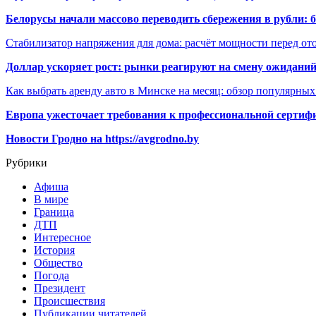
Белорусы начали массово переводить сбережения в рубли: 
Стабилизатор напряжения для дома: расчёт мощности перед о
Доллар ускоряет рост: рынки реагируют на смену ожиданий
Как выбрать аренду авто в Минске на месяц: обзор популярны
Европа ужесточает требования к профессиональной сертифи
Новости Гродно на https://avgrodno.by
Рубрики
Афиша
В мире
Граница
ДТП
Интересное
История
Общество
Погода
Президент
Происшествия
Публикации читателей