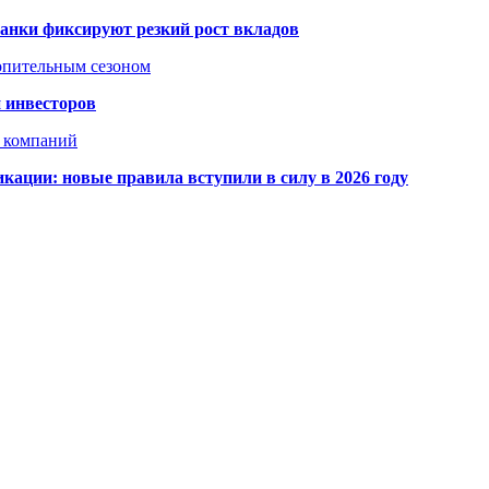
банки фиксируют резкий рост вкладов
топительным сезоном
 инвесторов
х компаний
кации: новые правила вступили в силу в 2026 году