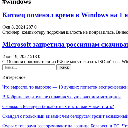
#windows
Китаец поменял время в Windows на 1 я
Фев 8, 2024
287
0
Спойлер: компьютеру подобная шалость не понравилась. Виде
Microsoft запретила россиянам скачива
Июн 19, 2022
513
0
С 16 июня пользователи из РФ не могут скачать ISO-образы Wi
Интересное:
Что выросло, то выросло — 18 лучших попыток воспроизведе
В Кобрине водитель не справился с управлением мотоцикла
Сколько в Беларуси безработных и кто ими может стать?
Скандал с польскими визами: чем белорусам грозит возможн
Фуры с товарами разворачивают на границе Беларуси и ЕС. Ч