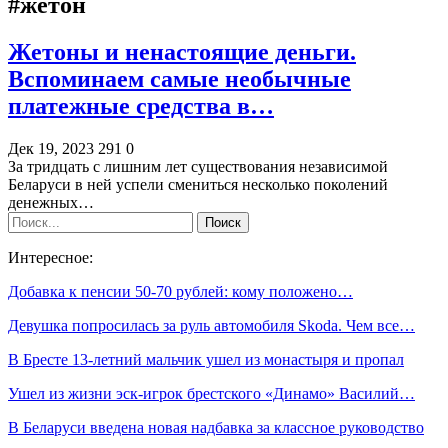
#жетон
Жетоны и ненастоящие деньги.
Вспоминаем самые необычные
платежные средства в…
Дек 19, 2023
291
0
За тридцать с лишним лет существования независимой
Беларуси в ней успели смениться несколько поколений
денежных…
Интересное:
Добавка к пенсии 50-70 рублей: кому положено…
Девушка попросилась за руль автомобиля Skoda. Чем все…
В Бресте 13-летний мальчик ушел из монастыря и пропал
Ушел из жизни эск-игрок брестского «Динамо» Василий…
В Беларуси введена новая надбавка за классное руководство