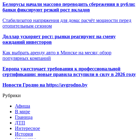
Белорусы начали массово переводить сбережения в рубли:
банки фиксируют резкий рост вкладов
Стабилизатор напряжения для дома: расчёт мощности перед
отопительным сезоном
Доллар ускоряет рост: рынки реагируют на смену
ожиданий инвесторов
Как выбрать аренду авто в Минске на месяц: обзор
популярных компаний
Европа ужесточает требования к профессиональной
сертификации: новые правила вступили в силу в 2026 году
Новости Гродно на https://avgrodno.by
Рубрики
Афиша
В мире
Граница
ДТП
Интересное
История