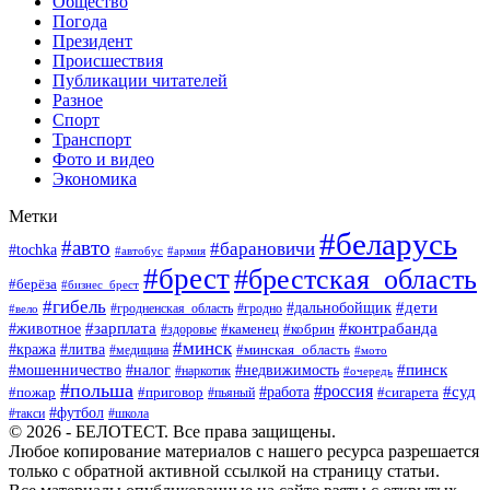
Общество
Погода
Президент
Происшествия
Публикации читателей
Разное
Спорт
Транспорт
Фото и видео
Экономика
Метки
#беларусь
#авто
#барановичи
#tochka
#автобус
#армия
#брест
#брестская_область
#берёза
#бизнес_брест
#гибель
#дети
#дальнобойщик
#гродно
#вело
#гродненская_область
#зарплата
#животное
#контрабанда
#каменец
#кобрин
#здоровье
#минск
#кража
#литва
#минская_область
#медицина
#мото
#мошенничество
#недвижимость
#пинск
#налог
#наркотик
#очередь
#польша
#россия
#работа
#суд
#пожар
#приговор
#пьяный
#сигарета
#футбол
#школа
#такси
© 2026 - БЕЛОТЕСТ. Все права защищены.
Любое копирование материалов с нашего ресурса разрешается
только с обратной активной ссылкой на страницу статьи.