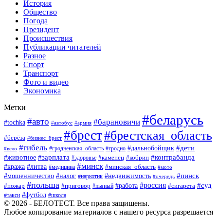
История
Общество
Погода
Президент
Происшествия
Публикации читателей
Разное
Спорт
Транспорт
Фото и видео
Экономика
Метки
#беларусь
#авто
#барановичи
#tochka
#автобус
#армия
#брест
#брестская_область
#берёза
#бизнес_брест
#гибель
#дети
#дальнобойщик
#гродно
#вело
#гродненская_область
#зарплата
#животное
#контрабанда
#каменец
#кобрин
#здоровье
#минск
#кража
#литва
#минская_область
#медицина
#мото
#мошенничество
#недвижимость
#пинск
#налог
#наркотик
#очередь
#польша
#россия
#работа
#суд
#пожар
#приговор
#пьяный
#сигарета
#футбол
#школа
#такси
© 2026 - БЕЛОТЕСТ. Все права защищены.
Любое копирование материалов с нашего ресурса разрешается