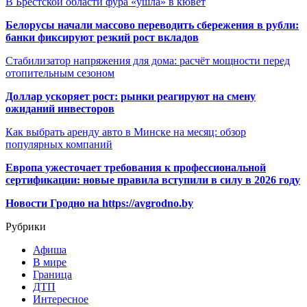
В Брестской области фура «ушла» в кювет
Белорусы начали массово переводить сбережения в рубли:
банки фиксируют резкий рост вкладов
Стабилизатор напряжения для дома: расчёт мощности перед
отопительным сезоном
Доллар ускоряет рост: рынки реагируют на смену
ожиданий инвесторов
Как выбрать аренду авто в Минске на месяц: обзор
популярных компаний
Европа ужесточает требования к профессиональной
сертификации: новые правила вступили в силу в 2026 году
Новости Гродно на https://avgrodno.by
Рубрики
Афиша
В мире
Граница
ДТП
Интересное