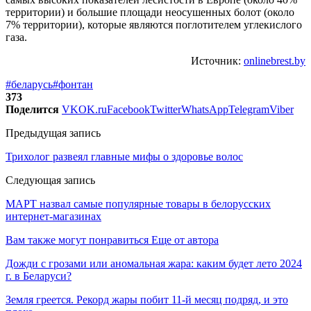
территории) и большие площади неосушенных болот (около
7% территории), которые являются поглотителем углекислого
газа.
Источник:
onlinebrest.by
#беларусь
#фонтан
373
Поделится
VK
OK.ru
Facebook
Twitter
WhatsApp
Telegram
Viber
Предыдущая запись
Трихолог развеял главные мифы о здоровье волос
Следующая запись
МАРТ назвал самые популярные товары в белорусских
интернет-магазинах
Вам также могут понравиться
Еще от автора
Дожди с грозами или аномальная жара: каким будет лето 2024
г. в Беларуси?
Земля греется. Рекорд жары побит 11-й месяц подряд, и это