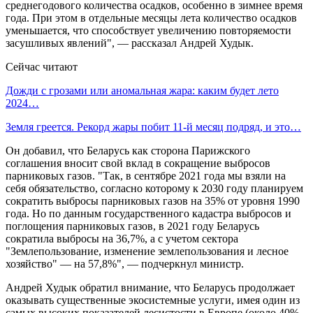
среднегодового количества осадков, особенно в зимнее время
года. При этом в отдельные месяцы лета количество осадков
уменьшается, что способствует увеличению повторяемости
засушливых явлений", — рассказал Андрей Худык.
Сейчас читают
Дожди с грозами или аномальная жара: каким будет лето
2024…
Земля греется. Рекорд жары побит 11-й месяц подряд, и это…
Он добавил, что Беларусь как сторона Парижского
соглашения вносит свой вклад в сокращение выбросов
парниковых газов. "Так, в сентябре 2021 года мы взяли на
себя обязательство, согласно которому к 2030 году планируем
сократить выбросы парниковых газов на 35% от уровня 1990
года. Но по данным государственного кадастра выбросов и
поглощения парниковых газов, в 2021 году Беларусь
сократила выбросы на 36,7%, а с учетом сектора
"Землепользование, изменение землепользования и лесное
хозяйство" — на 57,8%", — подчеркнул министр.
Андрей Худык обратил внимание, что Беларусь продолжает
оказывать существенные экосистемные услуги, имея один из
самых высоких показателей лесистости в Европе (около 40%