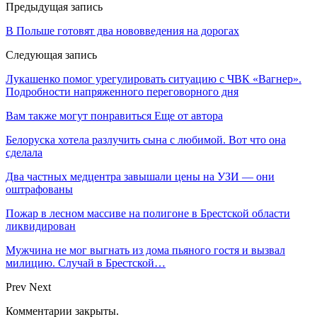
Предыдущая запись
В Польше готовят два нововведения на дорогах
Следующая запись
Лукашенко помог урегулировать ситуацию с ЧВК «Вагнер».
Подробности напряженного переговорного дня
Вам также могут понравиться
Еще от автора
Белоруска хотела разлучить сына с любимой. Вот что она
сделала
Два частных медцентра завышали цены на УЗИ — они
оштрафованы
Пожар в лесном массиве на полигоне в Брестской области
ликвидирован
Мужчина не мог выгнать из дома пьяного гостя и вызвал
милицию. Случай в Брестской…
Prev
Next
Комментарии закрыты.