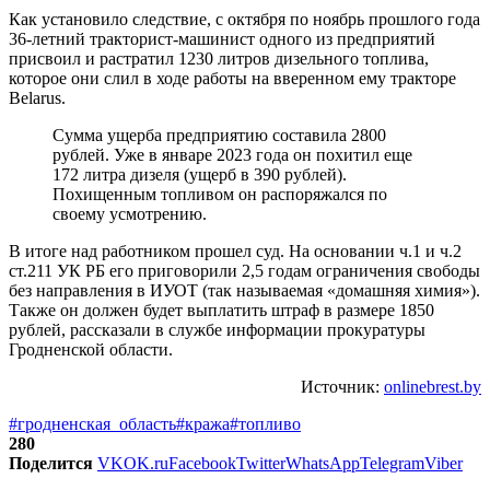
Как установило следствие, с октября по ноябрь прошлого года
36-летний тракторист-машинист одного из предприятий
присвоил и растратил 1230 литров дизельного топлива,
которое они слил в ходе работы на вверенном ему тракторе
Belarus.
Сумма ущерба предприятию составила 2800
рублей. Уже в январе 2023 года он похитил еще
172 литра дизеля (ущерб в 390 рублей).
Похищенным топливом он распоряжался по
своему усмотрению.
В итоге над работником прошел суд. На основании ч.1 и ч.2
ст.211 УК РБ его приговорили 2,5 годам ограничения свободы
без направления в ИУОТ (так называемая «домашняя химия»).
Также он должен будет выплатить штраф в размере 1850
рублей, рассказали в службе информации прокуратуры
Гродненской области.
Источник:
onlinebrest.by
#гродненская_область
#кража
#топливо
280
Поделится
VK
OK.ru
Facebook
Twitter
WhatsApp
Telegram
Viber