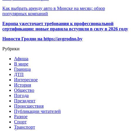
Как выбрать аренду авто в Минске на месяц: обзор
популярных компаний
Европа ужесточает требования к профессиональной
сертификации: новые правила вступили в силу в 2026 году
Новости Гродно на https://avgrodno.by
Рубрики
Афиша
В мире
Граница
ДТП
Интересное
История
Общество
Погода
Президент
Происшествия
Публикации читателей
Разное
Спорт
Транспорт