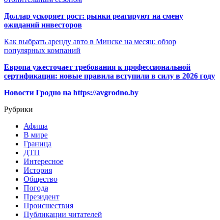
Доллар ускоряет рост: рынки реагируют на смену
ожиданий инвесторов
Как выбрать аренду авто в Минске на месяц: обзор
популярных компаний
Европа ужесточает требования к профессиональной
сертификации: новые правила вступили в силу в 2026 году
Новости Гродно на https://avgrodno.by
Рубрики
Афиша
В мире
Граница
ДТП
Интересное
История
Общество
Погода
Президент
Происшествия
Публикации читателей