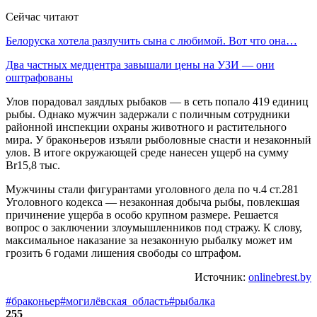
Сейчас читают
Белоруска хотела разлучить сына с любимой. Вот что она…
Два частных медцентра завышали цены на УЗИ — они
оштрафованы
Улов порадовал заядлых рыбаков — в сеть попало 419 единиц
рыбы. Однако мужчин задержали с поличным сотрудники
районной инспекции охраны животного и растительного
мира. У браконьеров изъяли рыболовные снасти и незаконный
улов. В итоге окружающей среде нанесен ущерб на сумму
Br15,8 тыс.
Мужчины стали фигурантами уголовного дела по ч.4 ст.281
Уголовного кодекса — незаконная добыча рыбы, повлекшая
причинение ущерба в особо крупном размере. Решается
вопрос о заключении злоумышленников под стражу. К слову,
максимальное наказание за незаконную рыбалку может им
грозить 6 годами лишения свободы со штрафом.
Источник:
onlinebrest.by
#браконьер
#могилёвская_область
#рыбалка
255