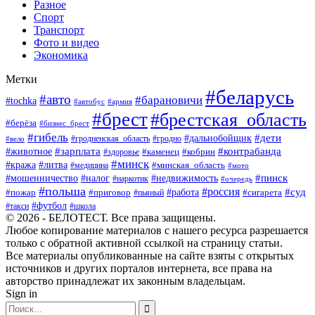
Разное
Спорт
Транспорт
Фото и видео
Экономика
Метки
#беларусь
#авто
#барановичи
#tochka
#автобус
#армия
#брест
#брестская_область
#берёза
#бизнес_брест
#гибель
#дети
#дальнобойщик
#гродно
#вело
#гродненская_область
#зарплата
#животное
#контрабанда
#каменец
#кобрин
#здоровье
#минск
#кража
#литва
#минская_область
#медицина
#мото
#мошенничество
#недвижимость
#пинск
#налог
#наркотик
#очередь
#польша
#россия
#работа
#суд
#пожар
#приговор
#пьяный
#сигарета
#футбол
#школа
#такси
© 2026 - БЕЛОТЕСТ. Все права защищены.
Любое копирование материалов с нашего ресурса разрешается
только с обратной активной ссылкой на страницу статьи.
Все материалы опубликованные на сайте взяты с открытых
источников и других порталов интернета, все права на
авторство принадлежат их законным владельцам.
Sign in