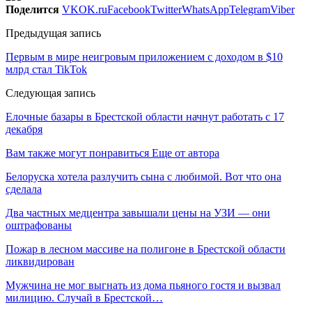
Поделится
VK
OK.ru
Facebook
Twitter
WhatsApp
Telegram
Viber
Предыдущая запись
Первым в мире неигровым приложением с доходом в $10
млрд стал TikTok
Следующая запись
Елочные базары в Брестской области начнут работать с 17
декабря
Вам также могут понравиться
Еще от автора
Белоруска хотела разлучить сына с любимой. Вот что она
сделала
Два частных медцентра завышали цены на УЗИ — они
оштрафованы
Пожар в лесном массиве на полигоне в Брестской области
ликвидирован
Мужчина не мог выгнать из дома пьяного гостя и вызвал
милицию. Случай в Брестской…