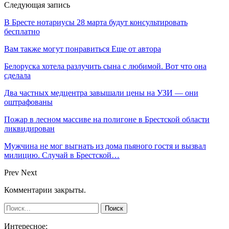
Следующая запись
В Бресте нотариусы 28 марта будут консультировать
бесплатно
Вам также могут понравиться
Еще от автора
Белоруска хотела разлучить сына с любимой. Вот что она
сделала
Два частных медцентра завышали цены на УЗИ — они
оштрафованы
Пожар в лесном массиве на полигоне в Брестской области
ликвидирован
Мужчина не мог выгнать из дома пьяного гостя и вызвал
милицию. Случай в Брестской…
Prev
Next
Комментарии закрыты.
Интересное: