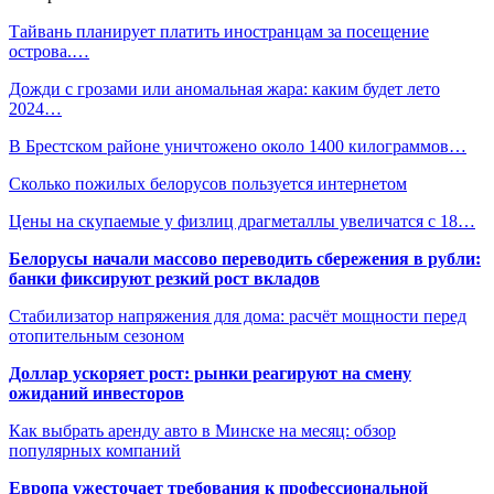
Тайвань планирует платить иностранцам за посещение
острова.…
Дожди с грозами или аномальная жара: каким будет лето
2024…
В Брестском районе уничтожено около 1400 килограммов…
Сколько пожилых белорусов пользуется интернетом
Цены на скупаемые у физлиц драгметаллы увеличатся с 18…
Белорусы начали массово переводить сбережения в рубли:
банки фиксируют резкий рост вкладов
Стабилизатор напряжения для дома: расчёт мощности перед
отопительным сезоном
Доллар ускоряет рост: рынки реагируют на смену
ожиданий инвесторов
Как выбрать аренду авто в Минске на месяц: обзор
популярных компаний
Европа ужесточает требования к профессиональной