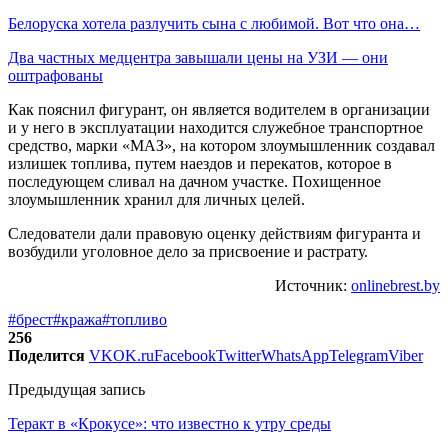
Белоруска хотела разлучить сына с любимой. Вот что она…
Два частных медцентра завышали цены на УЗИ — они
оштрафованы
Как пояснил фигурант, он является водителем в организации
и у него в эксплуатации находится служебное транспортное
средство, марки «МАЗ», на котором злоумышленник создавал
излишек топлива, путем наездов и перекатов, которое в
последующем сливал на дачном участке. Похищенное
злоумышленник хранил для личных целей.
Следователи дали правовую оценку действиям фигуранта и
возбудили уголовное дело за присвоение и растрату.
Источник:
onlinebrest.by
#брест
#кража
#топливо
256
Поделится
VK
OK.ru
Facebook
Twitter
WhatsApp
Telegram
Viber
Предыдущая запись
Теракт в «Крокусе»: что известно к утру среды