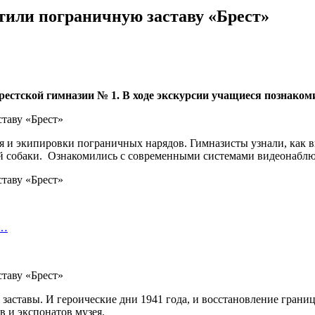
тили пограничную заставу «Брест»
брестской гимназии № 1. В ходе экскурсии учащиеся познако
и экипировки пограничных нарядов. Гимназисты узнали, как выг
й собаки. Ознакомились с современными системами видеонаблю
я…
аставы. И героические дни 1941 года, и восстановление грани
 и экспонатов музея.