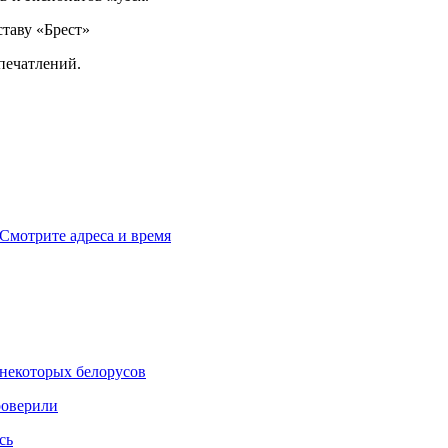
печатлений.
. Смотрите адреса и время
некоторых белорусов
роверили
сь