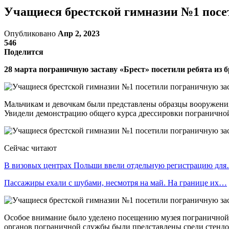
Учащиеся брестской гимназии №1 посе
Опубликовано
Апр 2, 2023
546
Поделится
28 марта пограничную заставу «Брест» посетили ребята из 
Мальчикам и девочкам были представлены образцы вооружения 
Увидели демонстрацию общего курса дрессировки погранично
Сейчас читают
В визовых центрах Польши ввели отдельную регистрацию дл
Пассажиры ехали с шубами, несмотря на май. На границе их…
Особое внимание было уделено посещению музея пограничной з
органов пограничной службы были представлены среди стендов