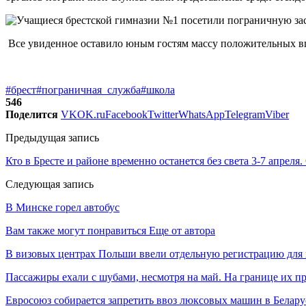
Все увиденное оставило юным гостям массу положительных в
#брест
#пограничная_служба
#школа
546
Поделится
VK
OK.ru
Facebook
Twitter
WhatsApp
Telegram
Viber
Предыдущая запись
Кто в Бресте и районе временно останется без света 3-7 апреля
Следующая запись
В Минске горел автобус
Вам также могут понравиться
Еще от автора
В визовых центрах Польши ввели отдельную регистрацию для 
Пассажиры ехали с шубами, несмотря на май. На границе их п
Евросоюз собирается запретить ввоз люксовых машин в Белару