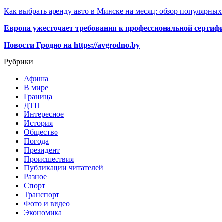
Как выбрать аренду авто в Минске на месяц: обзор популярны
Европа ужесточает требования к профессиональной сертифи
Новости Гродно на https://avgrodno.by
Рубрики
Афиша
В мире
Граница
ДТП
Интересное
История
Общество
Погода
Президент
Происшествия
Публикации читателей
Разное
Спорт
Транспорт
Фото и видео
Экономика