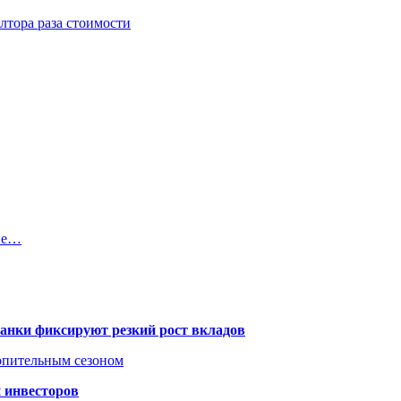
тора раза стоимости
гие…
банки фиксируют резкий рост вкладов
топительным сезоном
 инвесторов