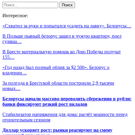
Интересное:
«Схватил за руки и попытался усадить на лавку». Белорусы…
В Польше пьяный белорус зашел в чужую квартиру, поел
гуляша…
В Бресте материальную помощь ко Дню Победы получат
155…
«Год назад был полный облив за $2 500». Белорус о
владении…
За полгода в Брестской области построили 2,9 тысячи
новых…
Белорусы начали массово переводить сбережения в рубли:
банки фиксируют резкий рост вкладов
Стабилизатор напряжения для дома: расчёт мощности перед
отопительным сезоном
Доллар ускоряет рост: рынки реагируют на смену