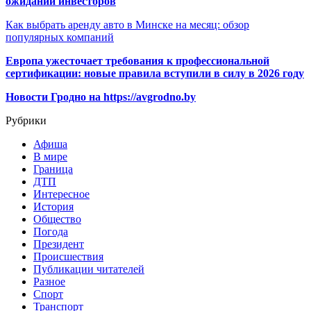
ожиданий инвесторов
Как выбрать аренду авто в Минске на месяц: обзор
популярных компаний
Европа ужесточает требования к профессиональной
сертификации: новые правила вступили в силу в 2026 году
Новости Гродно на https://avgrodno.by
Рубрики
Афиша
В мире
Граница
ДТП
Интересное
История
Общество
Погода
Президент
Происшествия
Публикации читателей
Разное
Спорт
Транспорт