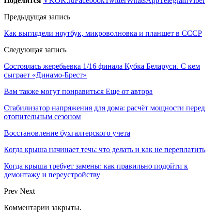
Поделится
VK
OK.ru
Facebook
Twitter
WhatsApp
Telegram
Viber
Предыдущая запись
Как выглядели ноутбук, микроволновка и планшет в СССР
Следующая запись
Состоялась жеребьевка 1/16 финала Кубка Беларуси. С кем
сыграет «Динамо-Брест»
Вам также могут понравиться
Еще от автора
Стабилизатор напряжения для дома: расчёт мощности перед
отопительным сезоном
Восстановление бухгалтерского учета
Когда крыша начинает течь: что делать и как не переплатить
Когда крыша требует замены: как правильно подойти к
демонтажу и переустройству
Prev
Next
Комментарии закрыты.