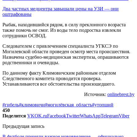
Два частных медцентра завышали цены на УЗИ — они
оштрафованы
Рыбак, находившийся рядом, в силу преклонного возраста
также помочь не смог. Из воды тело подростка извлекли
сотрудники ОСВОД.
Следователем с привлечением специалиста УГКСЭ по
Могилевской области проведен осмотр места происшествия.
Назначена судебно-медицинская экспертиза, опрашиваются
родственники и очевидцы.
По данному факту Климовичским районным отделом
Следственного комитета проводится проверка.
Устанавливаются все обстоятельства произошедшего.
Источник:
onlinebrest.by
#гибель
#климовичи
#могилёвская_область
#утопший
450
Поделится
VK
OK.ru
Facebook
Twitter
WhatsApp
Telegram
Viber
Предыдущая запись
В футболе приняли важное нововведение — официально