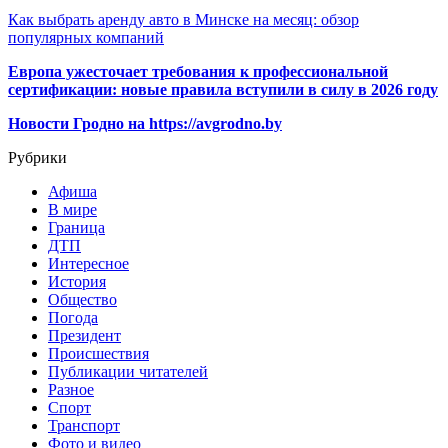
Как выбрать аренду авто в Минске на месяц: обзор
популярных компаний
Европа ужесточает требования к профессиональной
сертификации: новые правила вступили в силу в 2026 году
Новости Гродно на https://avgrodno.by
Рубрики
Афиша
В мире
Граница
ДТП
Интересное
История
Общество
Погода
Президент
Происшествия
Публикации читателей
Разное
Спорт
Транспорт
Фото и видео