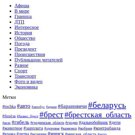
Афиша
В мире
Граница
ДТП
Интересное
История
Общество
Погода
Президент
Происшествия
Публикации читателей
Разное
Спорт
Транспорт
Фото и видео
Экономика
Метки
#беларусь
#авто
#барановичи
#tochka
#автобус
#армия
#брест
#брестская_область
#берёза
#бизнес_брест
#гибель
#дети
#дальнобойщик
#гродно
#вело
#гродненская_область
#зарплата
#животное
#контрабанда
#каменец
#кобрин
#здоровье
#минск
#кража
#литва
#минская_область
#медицина
#мото