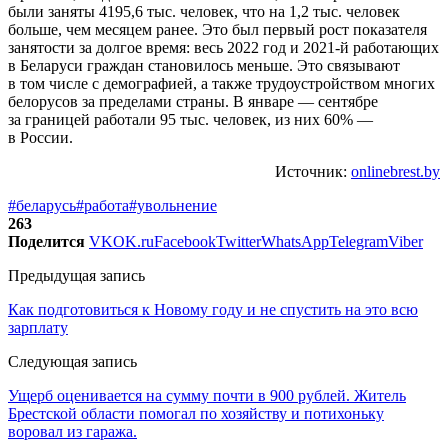
были заняты 4195,6 тыс. человек, что на 1,2 тыс. человек
больше, чем месяцем ранее. Это был первый рост показателя
занятости за долгое время: весь 2022 год и 2021-й работающих
в Беларуси граждан становилось меньше. Это связывают
в том числе с демографией, а также трудоустройством многих
белорусов за пределами страны. В январе — сентябре
за границей работали 95 тыс. человек, из них 60% —
в России.
Источник:
onlinebrest.by
#беларусь
#работа
#увольнение
263
Поделится
VK
OK.ru
Facebook
Twitter
WhatsApp
Telegram
Viber
Предыдущая запись
Как подготовиться к Новому году и не спустить на это всю
зарплату
Следующая запись
Ущерб оценивается на сумму почти в 900 рублей. Житель
Брестской области помогал по хозяйству и потихоньку
воровал из гаража.