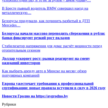
«Перепил один раз, и то не за рулем – зачем «прав»…
В Бресте пьяный водитель BMW совершил наезд на
металлическую…
Белорусы придумали, как починить разбитый в ДТП
Mercedes…
Белорусы начали массово переводить сбережения в рубли:
банки фиксируют резкий рост вкладов
Стабилизатор напряжения для дома: расчёт мощности перед
отопительным сезоном
Доллар ускоряет рост: рынки реагируют на смену
ожиданий инвесторов
Как выбрать аренду авто в Минске на месяц: обзор
популярных компаний
Европа ужесточает требования к профессиональной
сертификации: новые правила вступили в силу в 2026 году
Новости Гродно на https://avgrodno.by
Рубрики