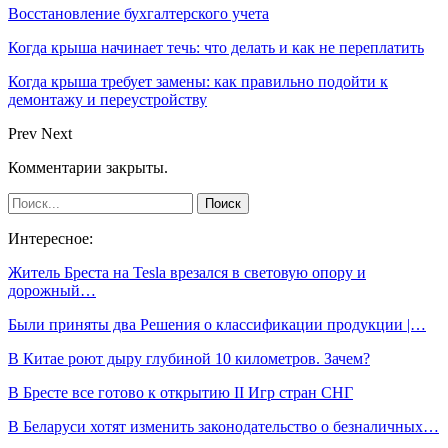
Восстановление бухгалтерского учета
Когда крыша начинает течь: что делать и как не переплатить
Когда крыша требует замены: как правильно подойти к
демонтажу и переустройству
Prev
Next
Комментарии закрыты.
Интересное:
Житель Бреста на Tesla врезался в световую опору и
дорожный…
Были приняты два Решения о классификации продукции |…
В Китае роют дыру глубиной 10 километров. Зачем?
В Бресте все готово к открытию II Игр стран СНГ
В Беларуси хотят изменить законодательство о безналичных…