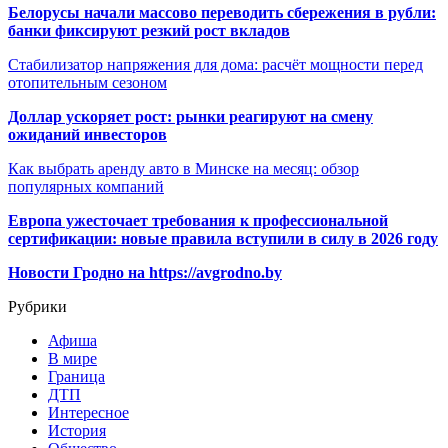
Белорусы начали массово переводить сбережения в рубли:
банки фиксируют резкий рост вкладов
Стабилизатор напряжения для дома: расчёт мощности перед
отопительным сезоном
Доллар ускоряет рост: рынки реагируют на смену
ожиданий инвесторов
Как выбрать аренду авто в Минске на месяц: обзор
популярных компаний
Европа ужесточает требования к профессиональной
сертификации: новые правила вступили в силу в 2026 году
Новости Гродно на https://avgrodno.by
Рубрики
Афиша
В мире
Граница
ДТП
Интересное
История