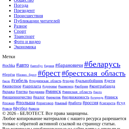
Общество
Погода
Президент
Происшествия
Публикации читателей
Разное
Спорт
Транспорт
Фото и видео
Экономика
Метки
#беларусь
#авто
#барановичи
#tochka
#автобус
#армия
#брест
#брестская_область
#берёза
#бизнес_брест
#гибель
#дети
#дальнобойщик
#гродно
#вело
#гродненская_область
#зарплата
#животное
#контрабанда
#каменец
#кобрин
#здоровье
#минск
#кража
#литва
#минская_область
#медицина
#мото
#мошенничество
#недвижимость
#пинск
#налог
#наркотик
#очередь
#польша
#россия
#работа
#суд
#пожар
#приговор
#пьяный
#сигарета
#футбол
#школа
#такси
© 2026 - БЕЛОТЕСТ. Все права защищены.
Любое копирование материалов с нашего ресурса разрешается
только с обратной активной ссылкой на страницу статьи.
Все материалы опубликованные на сайте взяты с открытых