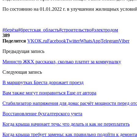
По состоянию на 01.01.2022 г. в улучшении жилищных условий 
#берёза
#брестская_область
#строительство
#электродом
389
Поделится
VK
OK.ru
Facebook
Twitter
WhatsApp
Telegram
Viber
Предыдущая запись
Министр ЖКХ рассказал, сколько платит за коммуналку
Следующая запись
В маршрутках Бреста дорожает проезд
Вам также могут понравиться
Еще от автора
Стабилизатор напряжения для дома: расчёт мощности перед о
Восстановление бухгалтерского учета
Когда крыша начинает течь: что делать и как не переплатить
Когда крыша требует замены: как правильно подойти к демонт