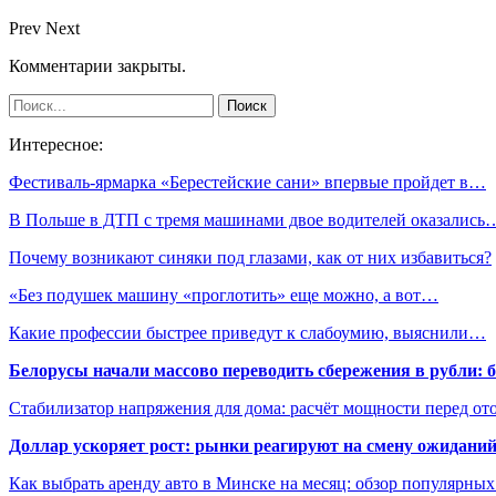
Prev
Next
Комментарии закрыты.
Интересное:
Фестиваль-ярмарка «Берестейские сани» впервые пройдет в…
В Польше в ДТП с тремя машинами двое водителей оказались
Почему возникают синяки под глазами, как от них избавиться?
«Без подушек машину «проглотить» еще можно, а вот…
Какие профессии быстрее приведут к слабоумию, выяснили…
Белорусы начали массово переводить сбережения в рубли: 
Стабилизатор напряжения для дома: расчёт мощности перед о
Доллар ускоряет рост: рынки реагируют на смену ожиданий
Как выбрать аренду авто в Минске на месяц: обзор популярны