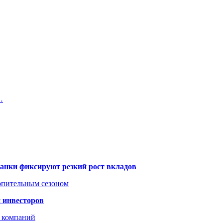
…
банки фиксируют резкий рост вкладов
топительным сезоном
 инвесторов
х компаний