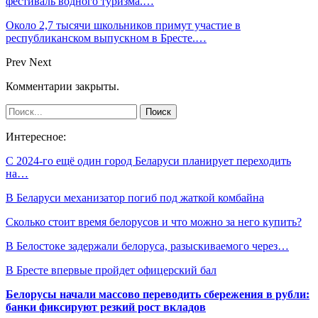
фестиваль водного туризма.…
Около 2,7 тысячи школьников примут участие в
республиканском выпускном в Бресте.…
Prev
Next
Комментарии закрыты.
Интересное:
С 2024-го ещё один город Беларуси планирует переходить
на…
В Беларуси механизатор погиб под жаткой комбайна
Сколько стоит время белорусов и что можно за него купить?
В Белостоке задержали белоруса, разыскиваемого через…
В Бресте впервые пройдет офицерский бал
Белорусы начали массово переводить сбережения в рубли:
банки фиксируют резкий рост вкладов