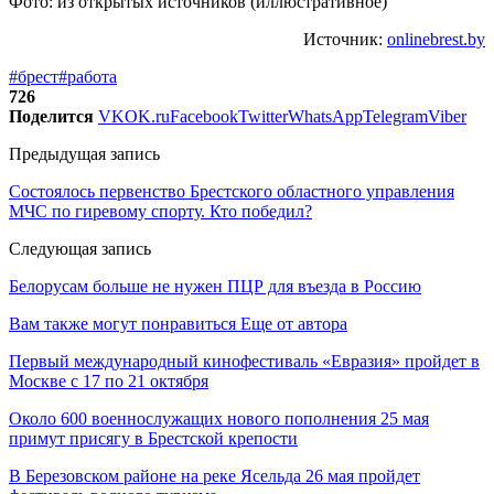
Фото: из открытых источников (иллюстративное)
Источник:
onlinebrest.by
#брест
#работа
726
Поделится
VK
OK.ru
Facebook
Twitter
WhatsApp
Telegram
Viber
Предыдущая запись
Состоялось первенство Брестского областного управления
МЧС по гиревому спорту. Кто победил?
Следующая запись
Белорусам больше не нужен ПЦР для въезда в Россию
Вам также могут понравиться
Еще от автора
Первый международный кинофестиваль «Евразия» пройдет в
Москве с 17 по 21 октября
Около 600 военнослужащих нового пополнения 25 мая
примут присягу в Брестской крепости
В Березовском районе на реке Ясельда 26 мая пройдет