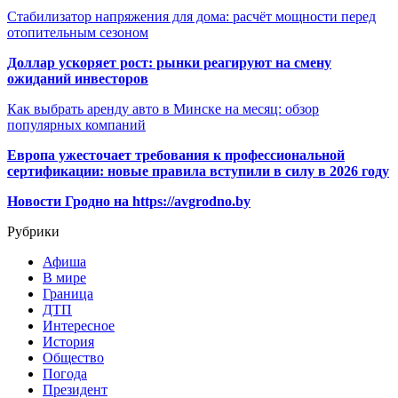
Стабилизатор напряжения для дома: расчёт мощности перед
отопительным сезоном
Доллар ускоряет рост: рынки реагируют на смену
ожиданий инвесторов
Как выбрать аренду авто в Минске на месяц: обзор
популярных компаний
Европа ужесточает требования к профессиональной
сертификации: новые правила вступили в силу в 2026 году
Новости Гродно на https://avgrodno.by
Рубрики
Афиша
В мире
Граница
ДТП
Интересное
История
Общество
Погода
Президент