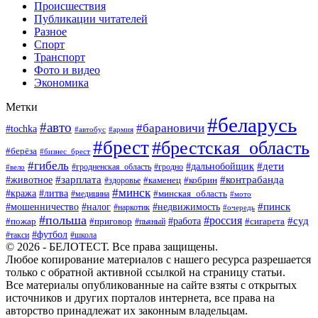
Происшествия
Публикации читателей
Разное
Спорт
Транспорт
Фото и видео
Экономика
Метки
#беларусь
#авто
#барановичи
#tochka
#автобус
#армия
#брест
#брестская_область
#берёза
#бизнес_брест
#гибель
#дети
#дальнобойщик
#гродно
#вело
#гродненская_область
#зарплата
#животное
#контрабанда
#каменец
#кобрин
#здоровье
#минск
#кража
#литва
#минская_область
#медицина
#мото
#мошенничество
#недвижимость
#пинск
#налог
#наркотик
#очередь
#польша
#россия
#работа
#суд
#пожар
#приговор
#пьяный
#сигарета
#футбол
#школа
#такси
© 2026 - БЕЛОТЕСТ. Все права защищены.
Любое копирование материалов с нашего ресурса разрешается
только с обратной активной ссылкой на страницу статьи.
Все материалы опубликованные на сайте взяты с открытых
источников и других порталов интернета, все права на
авторство принадлежат их законным владельцам.