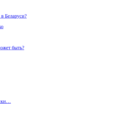
 в Беларуси?
хо
может быть?
ники…