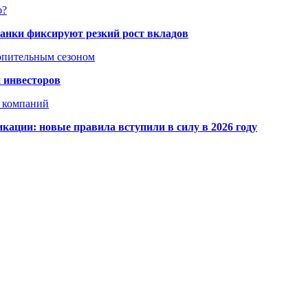
о?
банки фиксируют резкий рост вкладов
топительным сезоном
 инвесторов
х компаний
кации: новые правила вступили в силу в 2026 году