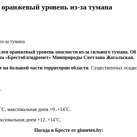
н оранжевый уровень из-за тумана
явлен оранжевый уровень опасности из-за сильного тумана. 
ла «Брестоблгидромет» Минприроды Светлана Жогальская.
же на большей части территории
области
. Существенных осадко
…
 ˚С, максимальная днем +9..+14˚С.
ксимальная днем +12..+14˚С.
Погода в Бресте от gismeteo.by: