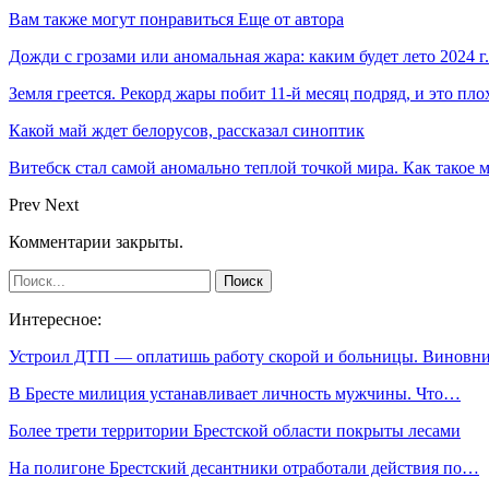
Вам также могут понравиться
Еще от автора
Дожди с грозами или аномальная жара: каким будет лето 2024 г.
Земля греется. Рекорд жары побит 11-й месяц подряд, и это пло
Какой май ждет белорусов, рассказал синоптик
Витебск стал самой аномально теплой точкой мира. Как такое 
Prev
Next
Комментарии закрыты.
Интересное:
Устроил ДТП — оплатишь работу скорой и больницы. Винов
В Бресте милиция устанавливает личность мужчины. Что…
Более трети территории Брестской области покрыты лесами
На полигоне Брестский десантники отработали действия по…