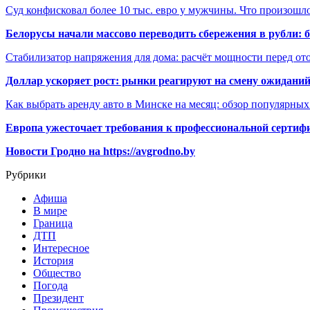
Суд конфисковал более 10 тыс. евро у мужчины. Что произошл
Белорусы начали массово переводить сбережения в рубли: 
Стабилизатор напряжения для дома: расчёт мощности перед о
Доллар ускоряет рост: рынки реагируют на смену ожиданий
Как выбрать аренду авто в Минске на месяц: обзор популярны
Европа ужесточает требования к профессиональной сертифи
Новости Гродно на https://avgrodno.by
Рубрики
Афиша
В мире
Граница
ДТП
Интересное
История
Общество
Погода
Президент