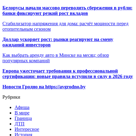
Белорусы начали массово переводить сбережения в рубли:
банки фиксируют резкий рост вкладов
Стабилизатор напряжения для дома: расчёт мощности перед
отопительным сезоном
Доллар ускоряет рост: рынки реагируют на смену
ожиданий инвесторов
Как выбрать аренду авто в Минске на месяц: обзор
популярных компаний
Европа ужесточает требования к профессиональной
сертификации: новые правила вступили в силу в 2026 году
Новости Гродно на https://avgrodno.by
Рубрики
Афиша
В мире
Граница
ДТП
Интересное
История