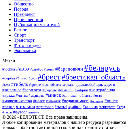
Общество
Погода
Президент
Происшествия
Публикации читателей
Разное
Спорт
Транспорт
Фото и видео
Экономика
Метки
#беларусь
#авто
#барановичи
#tochka
#автобус
#армия
#брест
#брестская_область
#берёза
#бизнес_брест
#гибель
#дети
#дальнобойщик
#гродно
#вело
#гродненская_область
#зарплата
#животное
#контрабанда
#каменец
#кобрин
#здоровье
#минск
#кража
#литва
#минская_область
#медицина
#мото
#мошенничество
#недвижимость
#пинск
#налог
#наркотик
#очередь
#польша
#россия
#работа
#суд
#пожар
#приговор
#пьяный
#сигарета
#футбол
#школа
#такси
© 2026 - БЕЛОТЕСТ. Все права защищены.
Любое копирование материалов с нашего ресурса разрешается
только с обратной активной ссылкой на страницу статьи.