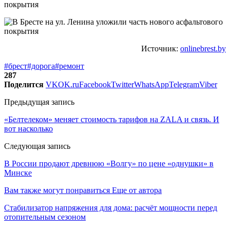
Источник:
onlinebrest.by
#брест
#дорога
#ремонт
287
Поделится
VK
OK.ru
Facebook
Twitter
WhatsApp
Telegram
Viber
Предыдущая запись
«Белтелеком» меняет стоимость тарифов на ZALA и связь. И
вот насколько
Следующая запись
В России продают древнюю «Волгу» по цене «однушки» в
Минске
Вам также могут понравиться
Еще от автора
Стабилизатор напряжения для дома: расчёт мощности перед
отопительным сезоном